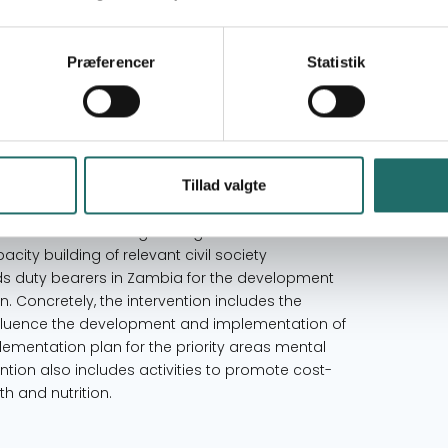
Mål 3: Sundhed og trivsel
Mål 16: Fred, retfærdighed og stærke
Præferencer
Statistik
institutioner
Mål 17: Partnerskaber for handling
Zambia
Tillad valgte
ote and secure the rights to good health and
city building of relevant civil society
ds duty bearers in Zambia for the development
. Concretely, the intervention includes the
influence the development and implementation of
plementation plan for the priority areas mental
ention also includes activities to promote cost-
h and nutrition.