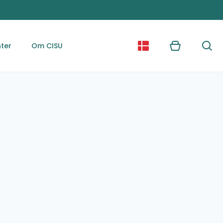
ter
Om CISU
Kurv
Søg