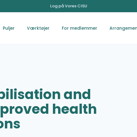
Log på Vores CISU
Puljer
Værktøjer
For medlemmer
Arrangemen
bilisation and
proved health
ons