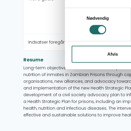
Samtykkevalg
Nødvendig
Indsatser foregår i:
Afvis
Resume
Long-term objective of the intervention is to prom
nutrition of inmates in Zambian Prisons through capa
organisations, new alliances, and advocacy towar
and implementation of the new Health Strategic Plan
development of a civil society advocacy plan to 
a Health Strategic Plan for prisons, including an im
health, nutrition and infectious diseases. The interv
effective and sustainable solutions to improve healt