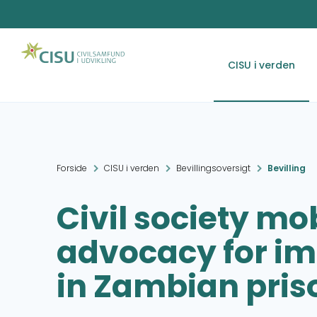
CISU i verden
Forside
CISU i verden
Bevillingsoversigt
Bevilling
Civil society mo
advocacy for im
in Zambian pris