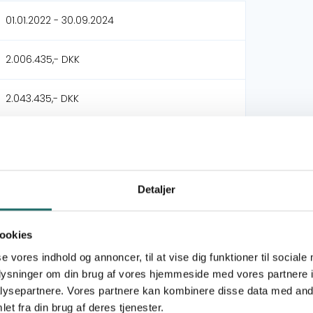
01.01.2022 - 30.09.2024
2.006.435,- DKK
2.043.435,- DKK
Ubumi Prisons Initiative
Prisoners` Future Foundation (PFF)
Detaljer
Ubumi Prisons Initiative Zambia
Civilsamfundspuljen
ookies
se vores indhold og annoncer, til at vise dig funktioner til sociale
Udviklingsindsats
oplysninger om din brug af vores hjemmeside med vores partnere i
ysepartnere. Vores partnere kan kombinere disse data med andr
et fra din brug af deres tjenester.
Mål 2: Stop sult