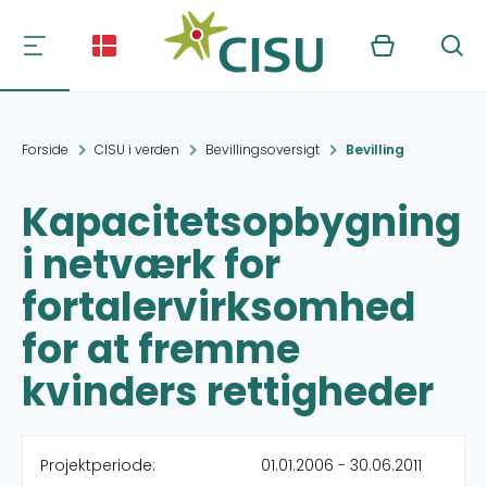
Kurv
Søg
Forside
CISU i verden
Bevillingsoversigt
Bevilling
Kapacitetsopbygning
i netværk for
fortalervirksomhed
for at fremme
kvinders rettigheder
Projektperiode:
01.01.2006 - 30.06.2011