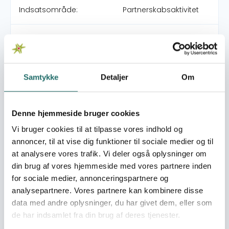
Indsatsområde:
Partnerskabsaktivitet
Indsatser foregår i:
Bangladesh
Overordnede mål
Samtykke
Detaljer
Om
At fremme kvinders rettigheder i Bangladesh gennem
fortalervirksomhed og kapacitetsopbygning, så
kvinderne opnår deres rettigheder.
Denne hjemmeside bruger cookies
Umiddelbare mål
Vi bruger cookies til at tilpasse vores indhold og
Gennem etablering af et netværk, hvori de nævnte 7
annoncer, til at vise dig funktioner til sociale medier og til
organisationer deltager, vil der blive opbygget kapacitet
at analysere vores trafik. Vi deler også oplysninger om
til at fremme og arbejde for kvinders rettigheder i
din brug af vores hjemmeside med vores partnere inden
samarbejde med andre mellemstore og små NGO’er.
for sociale medier, annonceringspartnere og
Det sker på 3 niveauer: Frivilligt og feltarbejder;
analysepartnere. Vores partnere kan kombinere disse
Organisations og ledelse; selve Netværket -
data med andre oplysninger, du har givet dem, eller som
kapacitetsopbygning af netværk, der skal skabe
de har indsamlet fra din brug af deres tjenester.
fortalervirksomhed for kvinders rettigheder.