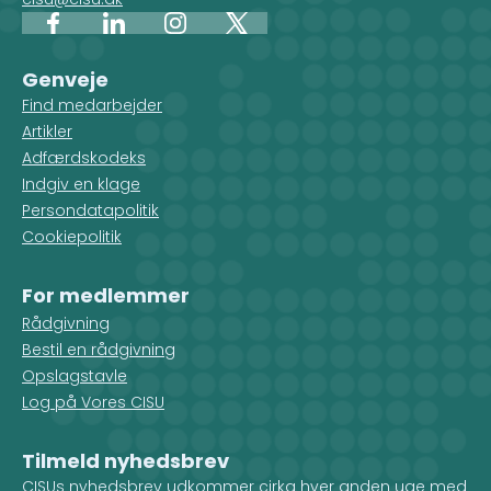
Facebook
LinkedIn
Instagram
X
Genveje
Find medarbejder
Artikler
Adfærdskodeks
Indgiv en klage
Persondatapolitik
Cookiepolitik
For medlemmer
Rådgivning
Bestil en rådgivning
Opslagstavle
Log på Vores CISU
Tilmeld nyhedsbrev
CISUs nyhedsbrev udkommer cirka hver anden uge med