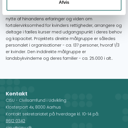
Afvis
rettigheder, på feltniveau, organisationsniveau og
lokalpolitiskniveau. I netværket kan de, udover at drage
nytte af hinandens erfaringer og viden om
fortalervirksomhed for kvinders rettigheder, arrangere og
deltage i fælles kurser med udgangspunkt i deres behov
og kapacitet. Projektets direkte målgruppe er således
personalet i organisationer - ca. 137 personer, hvoraf 1/3
er kvinder. Den inddirekte målgruppe er
landsbykvinderne og deres familier - ca. 25.000 i alt..
Kontakt
CISU - Civilsamfund i Udvikling
Klosterport 4x, 8000 Aarhus
Kontakt sekretariatet på hverdage kl. 10-14 på:
8612 0342
cisu@cisu.dk