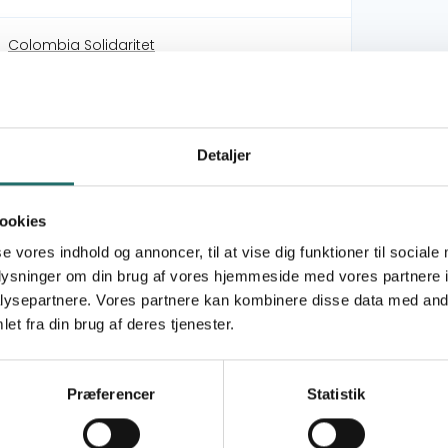
Colombia Solidaritet
Oplysningspuljen
Detaljer
Oplysningsaktivitet
Mål 2: Stop sult
ookies
Mål 6: Rent vand og sanitet
se vores indhold og annoncer, til at vise dig funktioner til sociale
Mål 13: Klimaindsats
oplysninger om din brug af vores hjemmeside med vores partnere i
Mål 15: Livet på land
ysepartnere. Vores partnere kan kombinere disse data med andr
Mål 16: Fred, retfærdighed og stærke
et fra din brug af deres tjenester.
institutioner
Denmark
Præferencer
Statistik