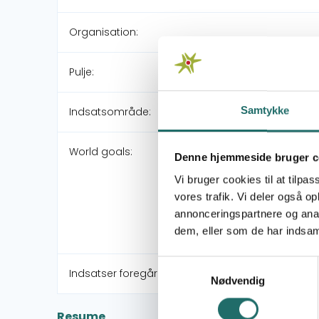
Organisation:
Pulje:
Samtykke
Indsatsområde:
World goals:
Denne hjemmeside bruger c
Vi bruger cookies til at tilpas
vores trafik. Vi deler også 
annonceringspartnere og anal
dem, eller som de har indsaml
Samtykkevalg
Indsatser foregår i:
Nødvendig
Resume