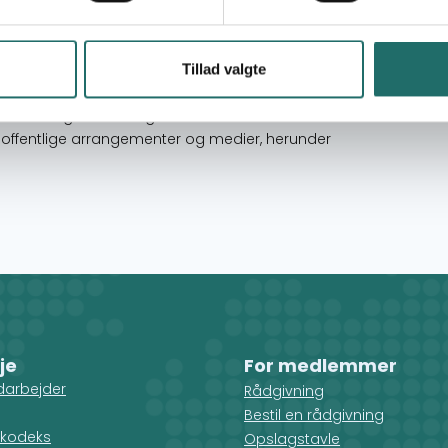
d i Danmark om bevægelsen til befrielse af
budskaber omkring madsuverænitet,
and. Kampagnen retter sig til klimaaktivister og
Tillad valgte
ver med interesse for miljø, klima og
indsamling af ideer og materiale hos
offentlige arrangementer og medier, herunder
je
For medlemmer
darbejder
Rådgivning
Bestil en rådgivning
kodeks
Opslagstavle