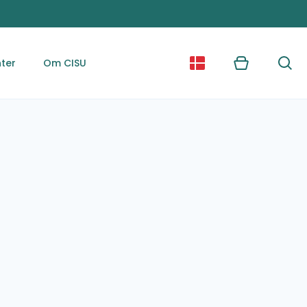
ter
Om CISU
Kurv
Søg