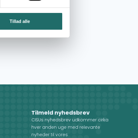
Tillad alle
Tilmeld nyhedsbrev
CISUs nyhedsbrev udkommer cirka
hver anden uge med relevante
nyheder til vores