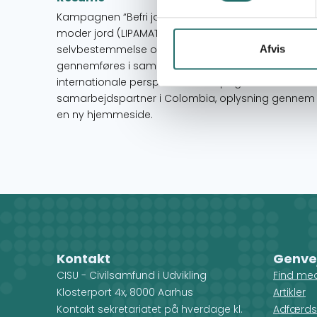
Kampagnen “Befri jorden” skal skabe opmærksomhe
moder jord (LIPAMATI) for at sprede dens vigtige 
selvbestemmelse og bæredygtighed i bredeste forst
Afvis
gennemføres i samarbejde med flere danske initiati
internationale perspektiver. Kampagnen består af 
samarbejdspartner i Colombia, oplysning gennem 
en ny hjemmeside.
Kontakt
Genve
CISU - Civilsamfund i Udvikling
Find me
Klosterport 4x, 8000 Aarhus
Artikler
Kontakt sekretariatet på hverdage kl.
Adfærds