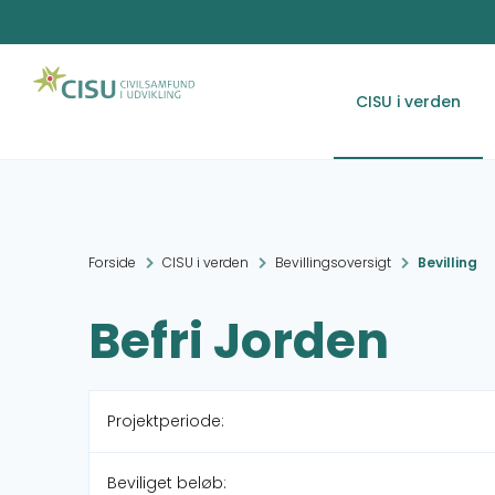
CISU i verden
Forside
CISU i verden
Bevillingsoversigt
Bevilling
Befri Jorden
Projektperiode:
Beviliget beløb: