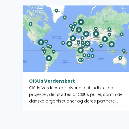
Læs mere om CISUs Verdenskort
CISUs Verdenskort
CISUs Verdenskort giver dig et indblik i de
projekter, der støttes af CISUs puljer, samt i de
danske organisationer og deres partnere,
som administrerer projekterne. Når du
vælger et land på kortet, får du et overblik
over de forskellige projekter, men du ser
også, hvilke CISU-medlemsorganisationer,