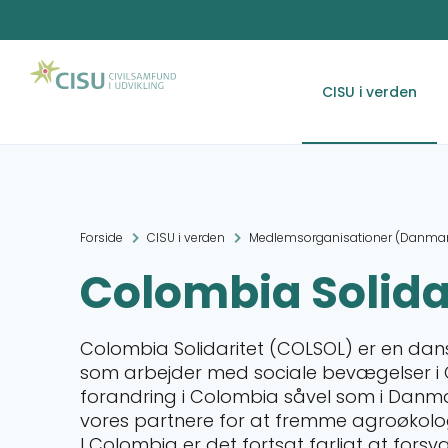
CISU i verden
Forside
CISU i verden
Medlemsorganisationer (Danmar
Colombia Solida
Colombia Solidaritet (COLSOL) er en dans
som arbejder med sociale bevægelser i C
forandring i Colombia såvel som i Danm
vores partnere for at fremme agroøkologi,
I Colombia er det fortsat farligt at forsva