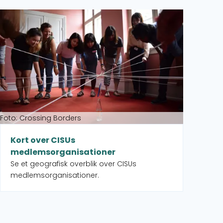
Foto:
Læs mere om Kort over CISUs medlemsorganisationer
Læs 
Pa
He
pa
Foto: Crossing Borders
Kort over CISUs
medlemsorganisationer
Se et geografisk overblik over CISUs
medlemsorganisationer.