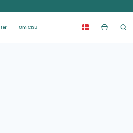
ter
Om CISU
Kurv
Søg