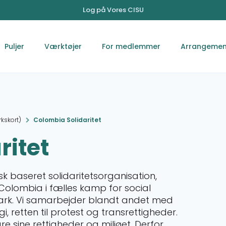
Log på Vores CISU
Puljer
Værktøjer
For medlemmer
Arrangemen
kskort)
Colombia Solidaritet
ritet
k baseret solidaritetsorganisation,
olombia i fælles kamp for social
ark. Vi samarbejder blandt andet med
 retten til protest og transrettigheder.
re sine rettigheder og miljøet. Derfor