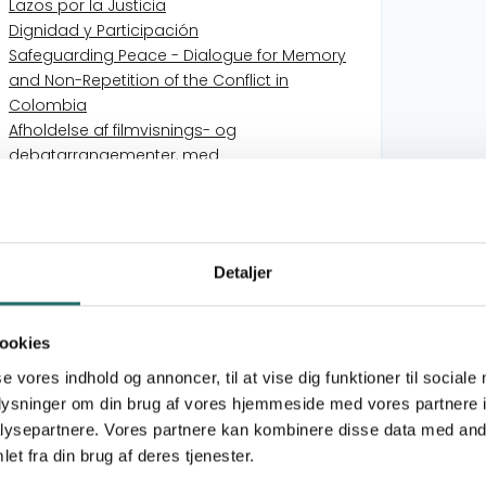
Lazos por la Justicia
Dignidad y Participación
Safeguarding Peace - Dialogue for Memory
and Non-Repetition of the Conflict in
Colombia
Afholdelse af filmvisnings- og
debatarrangementer, med
dokumentarfilmen "En revolutionær familie"
med filmens hovedkarakter
Krigen fra Hjertet
Movimiento por la Comida
Detaljer
Ret til fred
Identidad, Ciudadanía & Libertad
Agroecological Network for Food Sovereignty
ookies
Protesta Digna
se vores indhold og annoncer, til at vise dig funktioner til sociale
En forandrende pagt
oplysninger om din brug af vores hjemmeside med vores partnere i
ysepartnere. Vores partnere kan kombinere disse data med andr
Mål 5: Ligestilling mellem kønnene
et fra din brug af deres tjenester.
Mål 7: Bæredygtig energi