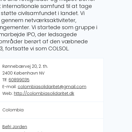
t internationale samfund til at tage
øtte civilsamfundet i landet. Vi
gennem netværksaktiviteter,
rangementer. Vi startede som gruppe i
samarbejde IPO, der ledsagede
 områder berørt af den væbnede
013, fortsatte vi som COLSOL.
Rønnebærvej 20, 2. th.
2400 København NV
Tlf:
60899035
E-mail:
colombiasolidaritet@gmail.com
Web:
http://colombiasolidaritet.dk
Colombia
Befri Jorden