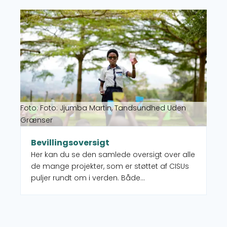
Læs mere om Bevillingsoversigt
Foto: Foto: Jjumba Martin, Tandsundhed Uden
Grænser
Bevillingsoversigt
Her kan du se den samlede oversigt over alle
de mange projekter, som er støttet af CISUs
puljer rundt om i verden. Både
igangværende og afsluttede. Der kan
desuden filtreres på både indsatstyper,
lande, verdensmål.