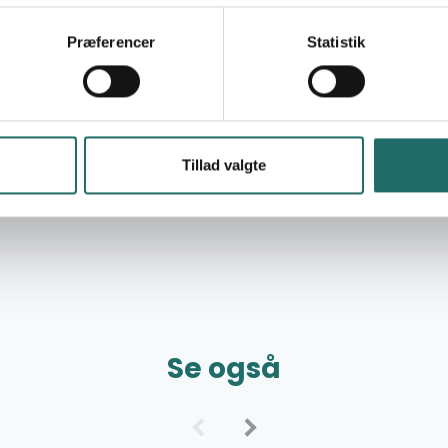
Mål 10: Mindre ulighed
Mål 11: Bæredygtige byer og lokalsamfund
Præferencer
Statistik
Mål 13: Klimaindsats
Mål 15: Livet på land
Mål 16: Fred, retfærdighed og stærke
institutioner
Mål 17: Partnerskaber for handling
Tillad valgte
Se også