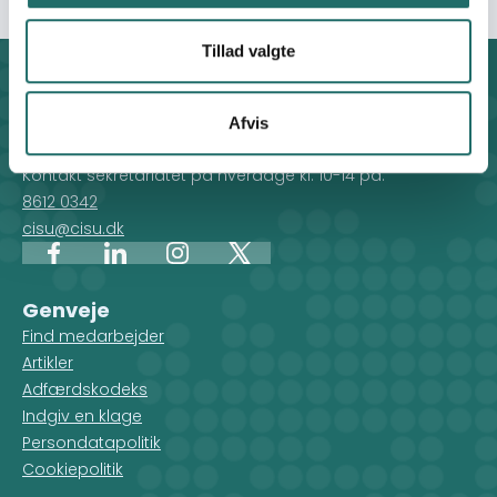
Tillad valgte
Kontakt
CISU - Civilsamfund i Udvikling
Afvis
Klosterport 4x, 8000 Aarhus
Kontakt sekretariatet på hverdage kl. 10-14 på:
8612 0342
cisu@cisu.dk
Facebook
LinkedIn
Instagram
X
Genveje
Find medarbejder
Artikler
Adfærdskodeks
Indgiv en klage
Persondatapolitik
Cookiepolitik