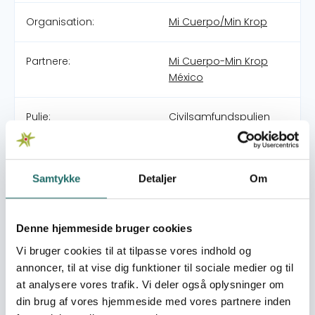
Organisation:
Mi Cuerpo/Min Krop
Partnere:
Mi Cuerpo-Min Krop
México
Pulje:
Civilsamfundspuljen
Indsatsområde:
Medborgerindsats
Samtykke
Detaljer
Om
World goals:
Mål 4:
Kvalitetsuddannelse
Mål 5: Ligestilling
Denne hjemmeside bruger cookies
mellem kønnene
Vi bruger cookies til at tilpasse vores indhold og
Mål 17: Partnerskaber for
annoncer, til at vise dig funktioner til sociale medier og til
handling
at analysere vores trafik. Vi deler også oplysninger om
din brug af vores hjemmeside med vores partnere inden