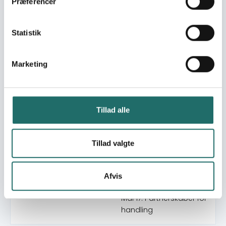
Præferencer
Engaging students for
gender equality
S&RHR education in
Statistik
Colombia and Mexico
S&RHR Podcast – Mi
Marketing
Cuerpo ConSentido
Board game about sex
education and gender
equality for Spanish
Tillad alle
class in Danish high
schools
Tillad valgte
Mål 4:
FN's Verdensmål:
Kvalitetsuddannelse
Mål 5: Ligestilling
Afvis
mellem kønnene
Mål 17: Partnerskaber for
handling