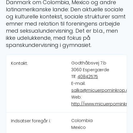
Danmark om Colombia, Mexico og andre
latinamerikanske lande: Den aktuelle sociale
og kulturelle kontekst, sociale strukturer samt
emner med relation til foreningens arbejde
med seksualundervisning. Det er bl.a., men
ikke udelukkende, med fokus på
spanskundervisning i gymnasiet.
Godthåbsvej 7.b
Kontakt:
3060 Espergærde
Tlf:
40842575
E-mail:
salka@micuerpominkrop.dk
Web:
http://www.micuerpominkrop
Colombia
Indsatser foregår i:
Mexico