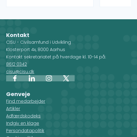
organisationer og deres partnere,
puljer rundt o
som administrerer projekterne.
igangværende 
Når du vælger et land på kortet,
kan desuden f
får du et overblik over de
indsatstyper,
forskellige projekter, men du ser
Kontakt
også, hvilke CISU-
CISU - Civilsamfund i Udvikling
medlemsorganisationer, der
Klosterport 4x, 8000 Aarhus
arbejder i det pågældende land.
Kontakt sekretariatet på hverdage kl. 10-14 på:
8612 0342
cisu@cisu.dk
Facebook
LinkedIn
Instagram
X
Genveje
Find medarbejder
Artikler
Adfærdskodeks
Indgiv en klage
Persondatapolitik