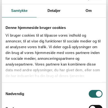
children
Building foundations –
Samtykke
Detaljer
Om
Strengthening S&RHR
capacity in schools
Transforming
Denne hjemmeside bruger cookies
perspectives on S&RHR
education in Colombia
Vi bruger cookies til at tilpasse vores indhold og
Together in sexual
annoncer, til at vise dig funktioner til sociale medier og til
education: Connecting
at analysere vores trafik. Vi deler også oplysninger om
families and schools
din brug af vores hjemmeside med vores partnere inden
Seksualundersvisning
for sociale medier, annonceringspartnere og
og ligestilling i
analysepartnere. Vores partnere kan kombinere disse
Colombia og Mexico
data med andre oplysninger, du har givet dem, eller som
Breaking the taboo –
de har indsamlet fra din brug af deres tjenester.
S&RHR education in a
family setting
Samtykkevalg
Temamateriale til
Nødvendig
spanskelever om
sociale forhold i
Colombia