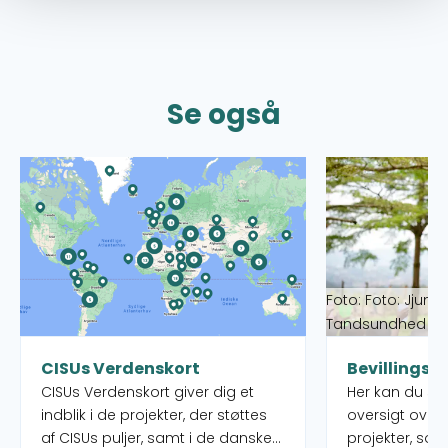
Se også
Læs mere om CISUs Verdenskort
Læs mere om Bev
Foto: Foto: Jjumb
Tandsundhed Ud
CISUs Verdenskort
Bevillingso
CISUs Verdenskort giver dig et
Her kan du s
indblik i de projekter, der støttes
oversigt over
af CISUs puljer, samt i de danske
projekter, som