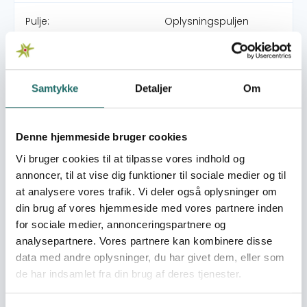
Pulje:
Oplysningspuljen
Indsatsområde:
Oplysningsaktivitet
Samtykke
Detaljer
Om
World goals:
Mål 4:
Kvalitetsuddannelse
Mål 5: Ligestilling
Denne hjemmeside bruger cookies
mellem kønnene
Vi bruger cookies til at tilpasse vores indhold og
Mål 17: Partnerskaber for
annoncer, til at vise dig funktioner til sociale medier og til
handling
at analysere vores trafik. Vi deler også oplysninger om
din brug af vores hjemmeside med vores partnere inden
Indsatser foregår i:
Mexico
for sociale medier, annonceringspartnere og
analysepartnere. Vores partnere kan kombinere disse
Resume
data med andre oplysninger, du har givet dem, eller som
de har indsamlet fra din brug af deres tjenester.
Projektet har til formål at belyse samarbejdet mellem Mi
Cuerpo/Min Krop Danmark og partner Mi Cuerpo-Min