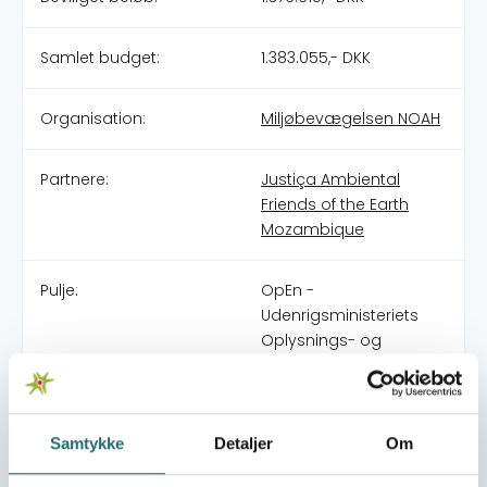
Samlet budget:
1.383.055,- DKK
Organisation:
Miljøbevægelsen NOAH
Partnere:
Justiça Ambiental
Friends of the Earth
Mozambique
Pulje:
OpEn -
Udenrigsministeriets
Oplysnings- og
Engagementspulje
Indsatsområde:
OpEn
Samtykke
Detaljer
Om