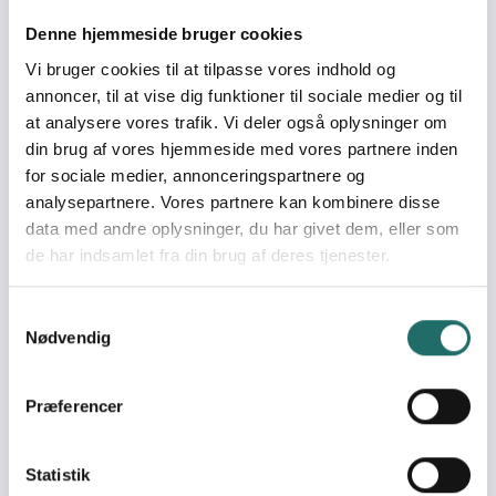
World goals:
Mål 11: Bæredygtige
byer og lokalsamfund
Denne hjemmeside bruger cookies
Mål 12: Ansvarligt
Vi bruger cookies til at tilpasse vores indhold og
forbrug og produktion
annoncer, til at vise dig funktioner til sociale medier og til
Mål 13: Klimaindsats
at analysere vores trafik. Vi deler også oplysninger om
din brug af vores hjemmeside med vores partnere inden
Indsatser foregår i:
Bangladesh
for sociale medier, annonceringspartnere og
Indonesia
analysepartnere. Vores partnere kan kombinere disse
Mozambique
data med andre oplysninger, du har givet dem, eller som
Paraguay
de har indsamlet fra din brug af deres tjenester.
Resume
Samtykkevalg
We will inform about global value chains between
Nødvendig
Denmark and the Global South, how these affect people
and the environment, companies' responsibility and the
Præferencer
roles of people at each end. We want to invite the target
group to reflect on how these dynamics can be
changed. We will carry this out through a learning course
Statistik
aimed at 13-19 year old in schools in Western Zealand.