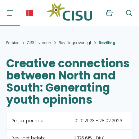
Kurv
Søg
Forside
CISU i verden
Bevillingsoversigt
Bevilling
Creative connections
between North and
South: Generating
youth opinions
Projektperiode:
01.01.2023 - 28.02.2025
Beviliget beløb:
1.376.615,- DKK