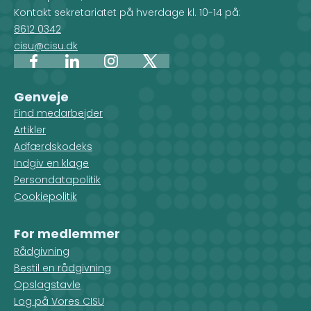
Kontakt sekretariatet på hverdage kl. 10-14 på:
8612 0342
cisu@cisu.dk
Facebook
LinkedIn
Instagram
X
Genveje
Find medarbejder
Artikler
Adfærdskodeks
Indgiv en klage
Persondatapolitik
Cookiepolitik
For medlemmer
Rådgivning
Bestil en rådgivning
Opslagstavle
Log på Vores CISU