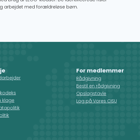
ring arbejdet med forældreløse børn.
je
For medlemmer
darbejder
Rådgivning
Bestil en rådgivning
kodeks
Opslagstavle
n klage
Log på Vores CISU
tapolitik
litik