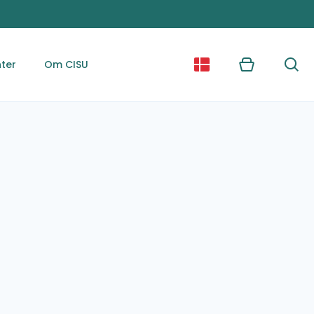
ter
Om CISU
Kurv
Søg