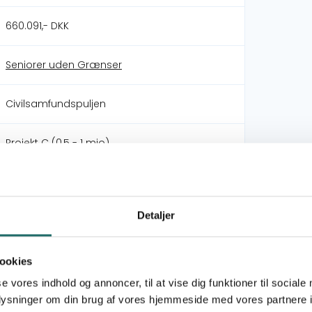
660.091,- DKK
Seniorer uden Grænser
Civilsamfundspuljen
Projekt C (0,5 - 1 mio)
Uganda
Detaljer
i Busede Sub County en tilfredsstillende
m fortalervirksomhed
ookies
se vores indhold og annoncer, til at vise dig funktioner til sociale
oplysninger om din brug af vores hjemmeside med vores partnere i
igt og socialt, og sammen med deres