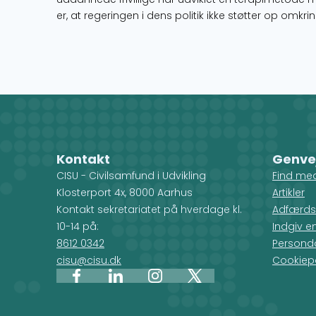
er, at regeringen i dens politik ikke støtter op omk
Kontakt
Genve
CISU - Civilsamfund i Udvikling
Find me
Klosterport 4x, 8000 Aarhus
Artikler
Kontakt sekretariatet på hverdage kl.
Adfærds
10-14 på:
Indgiv e
8612 0342
Personda
cisu@cisu.dk
Cookiepo
Facebook
LinkedIn
Instagram
X