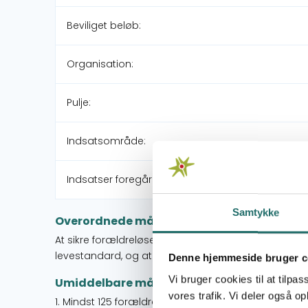
Beviliget beløb:
Organisation:
Pulje:
Indsatsområde:
Indsatser foregår i:
Samtykke
Overordnede mål
At sikre forældreløse børn og deres omsorgsgivere 
levestandard, og at sikre deres rettigheder genne
Denne hjemmeside bruger c
Vi bruger cookies til at tilpas
Umiddelbare mål
vores trafik. Vi deler også 
1. Mindst 125 forældreløse børn er styrket personl