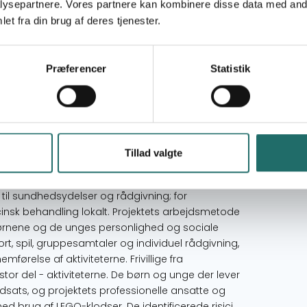
ysepartnere. Vores partnere kan kombinere disse data med andr
vestandard, og lokalsamfundene respekterer
et fra din brug af deres tjenester.
k og organisatorisk bæredygtighed i februar
 mod lokale duty bearers - sikret mindst 125
Præferencer
Statistik
ts fase 1, 60 børn/unge der lever med HIV/AIDS
 fordelt
Tillad valgte
unge i tre landsbyer i Busede Sub County deres
skolegang og uddannelse, et ordentligt sted at
il sundhedsydelser og rådgivning; for
insk behandling lokalt. Projektets arbejdsmetode
r børnene og de unges personlighed og sociale
rt, spil, gruppesamtaler og individuel rådgivning,
ørelse af aktiviteterne. Frivillige fra
stor del - aktiviteterne. De børn og unge der lever
dsats, og projektets professionelle ansatte og
ed brug af LEGO-klodser. De identificerede risici