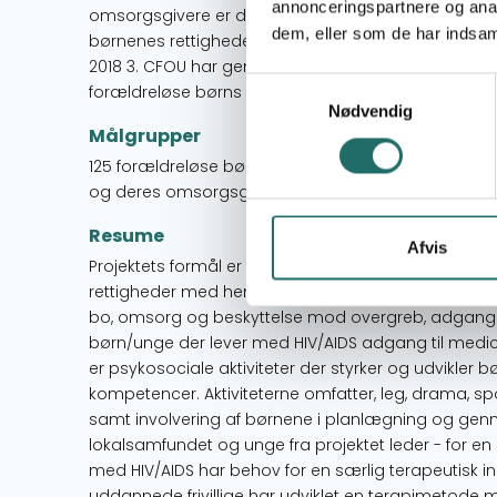
annonceringspartnere og anal
omsorgsgivere er de sikret en tilfredsstillende le
dem, eller som de har indsaml
børnenes rettigheder 2. CFOU har opnået økonomis
2018 3. CFOU har gennem fortalervirksomhed - rettet
Samtykkevalg
forældreløse børns deres rettigheder
Nødvendig
Målgrupper
125 forældreløse børn og unge samt 199 fra projekte
og deres omsorgsgivere. Piger og drenge er ligeligt
Resume
Afvis
Projektets formål er at sikre forældreløse børn og 
rettigheder med hensyn til at få mad, beklædning, 
bo, omsorg og beskyttelse mod overgreb, adgang t
børn/unge der lever med HIV/AIDS adgang til medic
er psykosociale aktiviteter der styrker og udvikle
kompetencer. Aktiviteterne omfatter, leg, drama, spo
samt involvering af børnene i planlægning og gennemf
lokalsamfundet og unge fra projektet leder - for en 
med HIV/AIDS har behov for en særlig terapeutisk in
uddannede frivillige har udviklet en terapimetode m