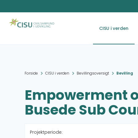
CISU i verden
Forside
CISU i verden
Bevillingsoversigt
Bevilling
Empowerment of
Busede Sub Cou
Projektperiode: