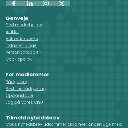
Facebook
LinkedIn
Instagram
X
Genveje
Find medarbejder
Artikler
Adfærdskodeks
Indgiv en klage
Persondatapolitik
Cookiepolitik
For medlemmer
Rådgivning
Bestil en rådgivning
Opslagstavle
Log på Vores CISU
Tilmeld nyhedsbrev
CISUs nyhedsbrev udkommer cirka hver anden uge med