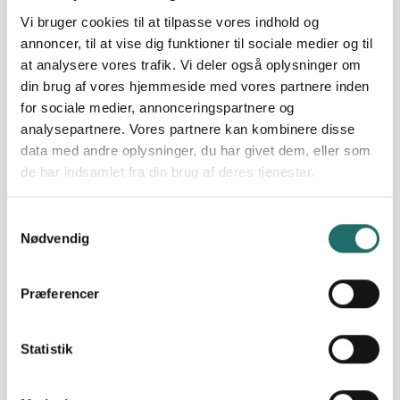
retfærdighed og
Vi bruger cookies til at tilpasse vores indhold og
stærke institutioner
annoncer, til at vise dig funktioner til sociale medier og til
Mål 17: Partnerskaber for
at analysere vores trafik. Vi deler også oplysninger om
handling
din brug af vores hjemmeside med vores partnere inden
for sociale medier, annonceringspartnere og
Indsatser foregår i:
Kenya
analysepartnere. Vores partnere kan kombinere disse
data med andre oplysninger, du har givet dem, eller som
de har indsamlet fra din brug af deres tjenester.
Resume
One Vision, a consortium partner in the CISU-funded
Samtykkevalg
Devolution and Climate Change Adaptation
Nødvendig
Programme, will lead an intervention in Nyatike to
empower youth to become active in climate change
adaptation. As the Devolution and Climate Change
Præferencer
Adaptation Programme phases out of Migori, this
project will reinforce community engagement in climate
change adaptation through mobilizing and organising
Statistik
students in environmental clubs across 5 schools.
Covering two outcomes, the intervention will empower