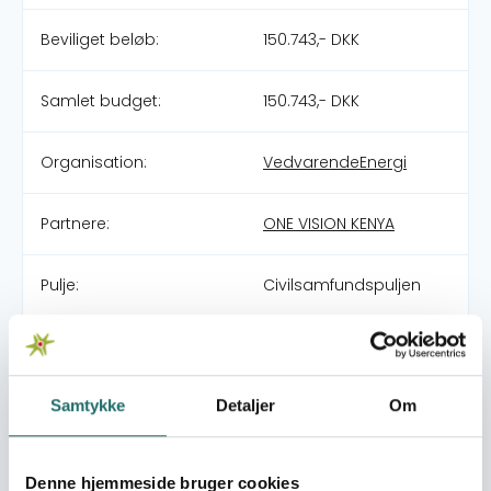
Beviliget beløb:
150.743,- DKK
Samlet budget:
150.743,- DKK
Organisation:
VedvarendeEnergi
Partnere:
ONE VISION KENYA
Pulje:
Civilsamfundspuljen
Indsatsområde:
Klimatilpasning (CCAM)
Samtykke
Detaljer
Om
World goals:
Mål 4:
Kvalitetsuddannelse
Mål 13: Klimaindsats
Mål 16: Fred,
Denne hjemmeside bruger cookies