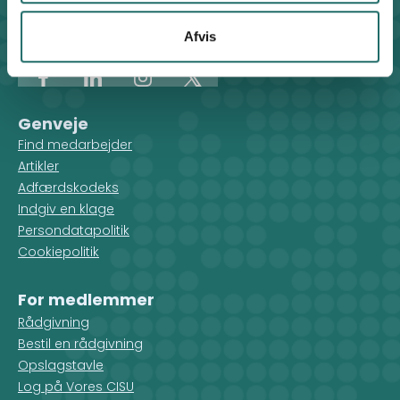
Kontakt sekretariatet på hverdage kl. 10-14 på:
8612 0342
Afvis
cisu@cisu.dk
Facebook
LinkedIn
Instagram
X
Genveje
Find medarbejder
Artikler
Adfærdskodeks
Indgiv en klage
Persondatapolitik
Cookiepolitik
For medlemmer
Rådgivning
Bestil en rådgivning
Opslagstavle
Log på Vores CISU