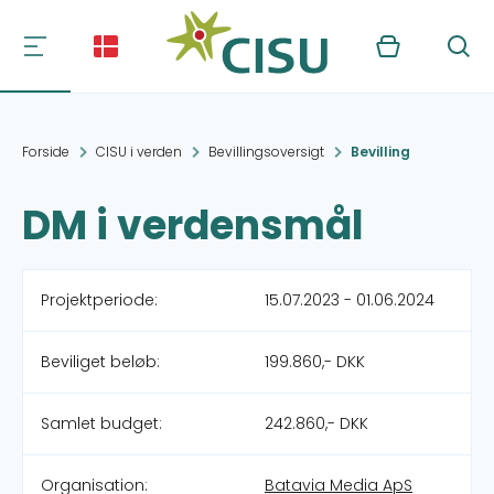
Kurv
Søg
Forside
CISU i verden
Bevillingsoversigt
Bevilling
DM i verdensmål
Projektperiode:
15.07.2023 - 01.06.2024
Beviliget beløb:
199.860,- DKK
Samlet budget:
242.860,- DKK
Organisation:
Batavia Media ApS