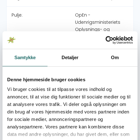
Pulje:
OpEn -
Udenrigsministeriets
Oplysnings- og
Engagementspulje
Indsatsområde:
OpEn
Samtykke
Detaljer
Om
World goals:
Mål 12: Ansvarligt
forbrug og produktion
Denne hjemmeside bruger cookies
Vi bruger cookies til at tilpasse vores indhold og
Indsatser foregår i:
Tunisia
annoncer, til at vise dig funktioner til sociale medier og til
at analysere vores trafik. Vi deler også oplysninger om
din brug af vores hjemmeside med vores partnere inden
Resume
for sociale medier, annonceringspartnere og
Elever på HHX, STX og HTX over hele Danmark engageres i
analysepartnere. Vores partnere kan kombinere disse
en konkurrence. De skal arbejde med en konkret case fra
data med andre oplysninger, du har givet dem, eller som
Tunesien, som hænger sammen med indikatorer og