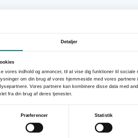
25.05.2017 - 01.08.2017
25.699,- DKK
Detaljer
AIDS-Fondet
ookies
se vores indhold og annoncer, til at vise dig funktioner til sociale
Itezh-tezhi Widows and Widowers Association
oplysninger om din brug af vores hjemmeside med vores partnere i
ysepartnere. Vores partnere kan kombinere disse data med andr
Civilsamfundspuljen
et fra din brug af deres tjenester.
Støtte til Ansøgningsproces
Præferencer
Statistik
Zambia