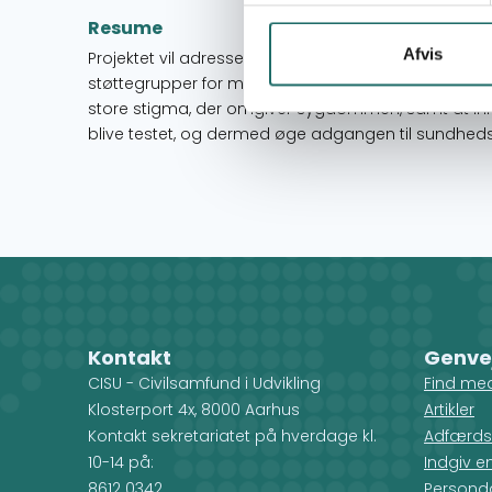
Resume
Afvis
Projektet vil adressere stigma og diskrimination af 
støttegrupper for mennesker, der lever med hiv, o
store stigma, der omgiver sygdommen, samt at in
blive testet, og dermed øge adgangen til sundheds
Kontakt
Genve
CISU - Civilsamfund i Udvikling
Find me
Klosterport 4x, 8000 Aarhus
Artikler
Kontakt sekretariatet på hverdage kl.
Adfærds
10-14 på:
Indgiv e
8612 0342
Personda