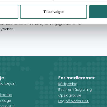
Tillad valgte
mennesker, der lever med hiv. Det vil oprette
g give dem redskaberne til selv at bekæmpe den
formere deres community om vigtigheden af at
ydelser.
je
For medlemmer
darbejder
Rådgivning
Bestil en rådgivning
kodeks
Opslagstavle
n klage
Log på Vores CISU
tapolitik