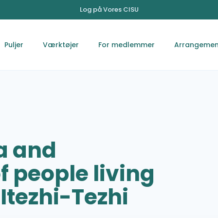
Log på Vores CISU
Puljer
Værktøjer
For medlemmer
Arrangemen
a and
f people living
 Itezhi-Tezhi