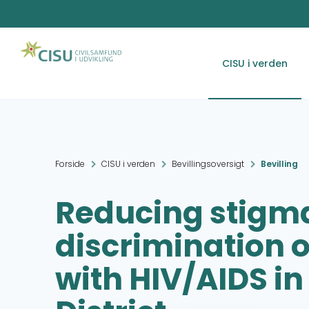
CISU i verden
Forside
CISU i verden
Bevillingsoversigt
Bevilling
Reducing stigm
discrimination o
with HIV/AIDS in