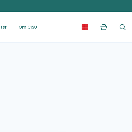
ter
Om CISU
Kurv
Søg