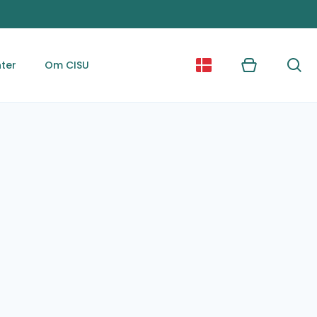
ter
Om CISU
Kurv
Søg