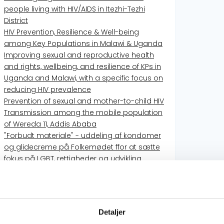
people living with HIV/AIDS in Itezhi-Tezhi
District
HIV Prevention, Resilience & Well-being
among Key Populations in Malawi & Uganda
Improving sexual and reproductive health
and rights, wellbeing, and resilience of KPs in
Uganda and Malawi, with a specific focus on
reducing HIV prevalence
Prevention of sexual and mother-to-child HIV
Transmission among the mobile population
of Wereda 11, Addis Ababa
"Forbudt materiale" - uddeling af kondomer
og glidecreme på Folkemødet ffor at sætte
fokus på LGBT, rettigheder og udvikling
Breaking Stigma and Discrimination -
Responding to HIV/AIDS
The Right to sexual health - responding to
HIV&AIDS among LGBT in Uganda
Detaljer
Improving lives of trans people in Malawi