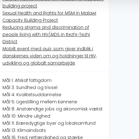
building project
Sexual Health and Rights for MSM in Malawi
Capacity Building Project
Reducing stigma and discrimination of
people living with HIV/AIDS in Itezhi-Tezhi
District
Mobilt event med quiz, som giver indblik i
danskernes viden om og holdninger til HIV,
udvikling og globalt samarbejde
Mål 1: Afskaf fattigdom
Mål 3: Sundhed og trivsel
Mål 4: Kvalitetsuddannelse
Mål 5: Ligestilling mellem kønnene
Mål 8: Anstændige jobs og økonomisk vækst
Mål 10: Mindre ulighed
Mål 11: Bæredygtige byer og lokalsamfund
Mål 13: Klimaindsats
Mål 16: Fred, retfærdighed og stærke