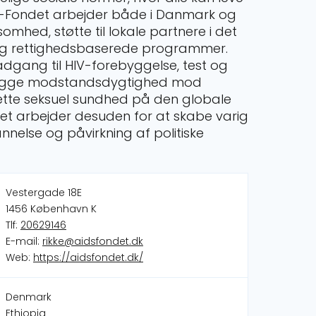
DS-Fondet arbejder både i Danmark og
somhed, støtte til lokale partnere i det
 og rettighedsbaserede programmer.
adgang til HIV-forebyggelse, test og
pbygge modstandsdygtighed mod
ætte seksuel sundhed på den globale
et arbejder desuden for at skabe varig
else og påvirkning af politiske
Vestergade 18E
1456 København K
Tlf:
20629146
E-mail:
rikke@aidsfondet.dk
Web:
https://aidsfondet.dk/
Denmark
Ethiopia