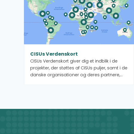
CISUs Verdenskort
CISUs Verdenskort giver dig et indblik i de
projekter, der støttes af CISUs puljer, samt i de
danske organisationer og deres partnere,
som administrerer projekterne. Når du
vælger et land på kortet, får du et overblik
over de forskellige projekter, men du ser
også, hvilke CISU-medlemsorganisationer,
der arbejder i det pågældende land.