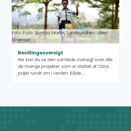
Foto: Foto: Jjumba Martin, Tandsundhed Uden
Grænser
Bevillingsoversigt
Her kan du se den samlede oversigt over alle
de mange projekter, som er støttet af CISUs
puljer rundt om i verden. Både
igangværende og afsluttede. Der kan
desuden filtreres på både indsatstyper,
lande, verdensmål.