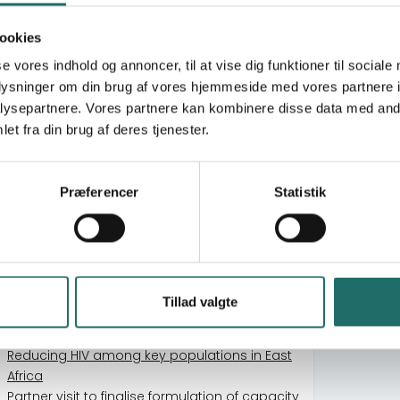
Pioneering the inclusion of transgendered
persons in HIV-prevention in Ukraine
ookies
Including Us? - Holistic Prevention, Care and
se vores indhold og annoncer, til at vise dig funktioner til sociale
Treatment Services to Men who have Sex with
oplysninger om din brug af vores hjemmeside med vores partnere i
Men (MSM) and Transgenders (TG) in Nepal
Improved Sexual Health, HIV Prevention,
ysepartnere. Vores partnere kan kombinere disse data med andr
Resilience, and Protection of Rights of Key
et fra din brug af deres tjenester.
Populations in Uganda and Malawi
HIV Prevention, Sexual Health & Rights:
Strengthening access and human rights for
Præferencer
Statistik
underserved KP communities in Ukraine
Prevention of HIV infections and violence
among sex workers in Zomba, Malawi
Hvad skal kvinderne med kondomet?
Debatarrangement om kvinders ret til
Tillad valgte
sundhed gennem kvindekontrollerede
forebyggelsesmetoder
Reducing HIV among key populations in East
Africa
Partner visit to finalise formulation of capacity