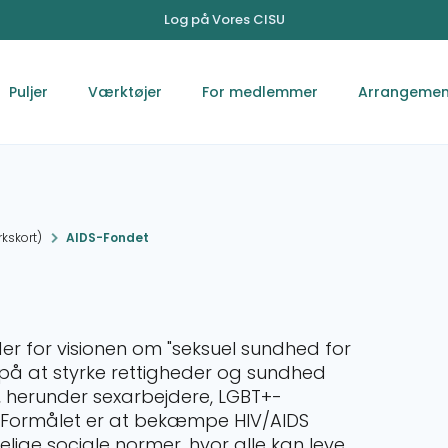
Log på Vores CISU
Puljer
Værktøjer
For medlemmer
Arrangemen
kskort)
AIDS-Fondet
er for visionen om "seksuel sundhed for
s på at styrke rettigheder og sundhed
 herunder sexarbejdere, LGBT+-
. Formålet er at bekæmpe HIV/AIDS
ige sociale normer, hvor alle kan leve