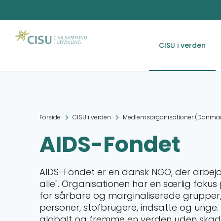
CISU i verden
Forside
CISU i verden
Medlemsorganisationer (Danmar
AIDS-Fondet
AIDS-Fondet er en dansk NGO, der arbejd
alle". Organisationen har en særlig foku
for sårbare og marginaliserede grupper,
personer, stofbrugere, indsatte og unge
globalt og fremme en verden uden skadel