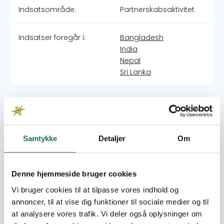
Indsatsområde:
Partnerskabsaktivitet
Indsatser foregår i:
Bangladesh
India
Nepal
Sri Lanka
Overordnede mål
Øge brugen af bæredygtig energi som et værktøj til at
reducere fattigdommen i regionen
Samtykke
Detaljer
Om
Umiddelbare mål
Lokalt niveau Hovedparten af de involverede
organisationer vil have øget deres aktiviteter markant for
Denne hjemmeside bruger cookies
bæredygtige energiløsninger (BEL) i samarbejde de
Vi bruger cookies til at tilpasse vores indhold og
fattiges egne organisationer og andre
annoncer, til at vise dig funktioner til sociale medier og til
civilsamfundsorganisationer. Lokal og nationalt
at analysere vores trafik. Vi deler også oplysninger om
samarbejde med myndigheder Samarbejdet med