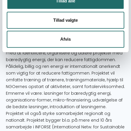
Tillad alle
myndigheder og institutioner deltage i i træning.
Resume
Tillad valgte
Med det formål at fremme fattiges adgang til energi vil
projektet styrke kapaciteten af ud-valgte NGOer i
Bangladesh, Sri Lanka, Nepal og Indien, som arbejder
Afvis
med fattige befolk-ningsgrupper for at hjælpe disse
med at identificere, organisere og udføre projekter med
bæredygtig energi, der kan reducere fattigdommen.
Pålidelig, billig og ren energi er internationalt anerkendt
som vigtig for at reducere fattigommen. Projektet vil
omfatte træning af trænere, træningsmateriale, hjælp til
NGOernes opstart af aktiviteter, samt fortalervirksomhed.
Emnerne vil være: løsninger for bæredygtig energi,
organisations-former, mikro-finansiering, udvælgelse af
de bedste løsninger, introduktion af løsningerne.
Projektet vil også styrke samarbejdet regionalt og
nationalt. Projektet bygger bl.a. på mere end 10 års
samarbejde i INFORSE (International Netw. for Sustainable