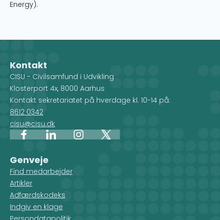
Energy).
Kontakt
CISU - Civilsamfund i Udvikling
Klosterport 4x, 8000 Aarhus
Kontakt sekretariatet på hverdage kl. 10-14 på:
8612 0342
cisu@cisu.dk
Facebook
LinkedIn
Instagram
X
Genveje
Find medarbejder
Artikler
Adfærdskodeks
Indgiv en klage
Persondatapolitik