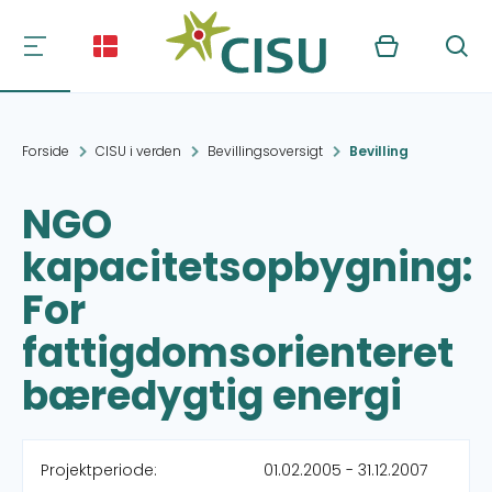
Kurv
Søg
Forside
CISU i verden
Bevillingsoversigt
Bevilling
NGO
kapacitetsopbygning:
For
fattigdomsorienteret
bæredygtig energi
Projektperiode:
01.02.2005 - 31.12.2007