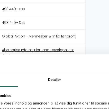
498.449,- DKK
498.449,- DKK
Global Aktion - Mennesker & miljø før profit
Alternative Information and Development
Centre
Civilsamfundspuljen
Detaljer
Medborgerindsats
ookies
Mål 4: Kvalitetsuddannelse
Mål 8: Anstændige jobs og økonomisk vækst
se vores indhold og annoncer, til at vise dig funktioner til sociale
Mål 10: Mindre ulighed