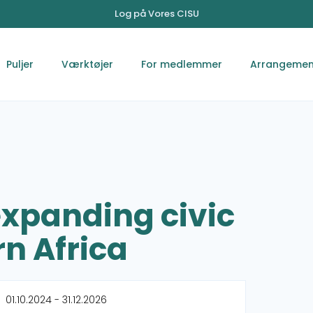
Log på Vores CISU
Puljer
Værktøjer
For medlemmer
Arrangemen
expanding civic
n Africa
01.10.2024 - 31.12.2026