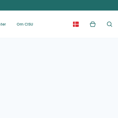
ter
Om CISU
Kurv
Søg