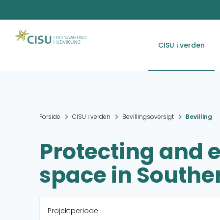
CISU i verden
Forside
CISU i verden
Bevillingsoversigt
Bevilling
Protecting and 
space in Souther
Projektperiode: