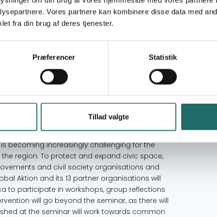
oplysninger om din brug af vores hjemmeside med vores partnere i
Mål 16: Fred, retfærdighed og stærke
ysepartnere. Vores partnere kan kombinere disse data med andr
institutioner
et fra din brug af deres tjenester.
Mål 17: Partnerskaber for handling
Eswatini
Præferencer
Statistik
Kenya
Mauritius
Mozambique
South Africa
Tillad valgte
it is becoming increasingly challenging for the
 in the region. To protect and expand civic space,
movements and civil society organisations and
al Aktion and its 13 partner organisations will
ca to participate in workshops, group reflections
ervention will go beyond the seminar, as there will
ished at the seminar will work towards common