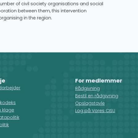
number of civil society organisations and social
oration between them, this intervention
organising in the region.
je
For medlemmer
darbejder
Rådgivning
Bestil en rådgivning
kodeks
Opslagstavle
n klage
Log på Vores CISU
tapolitik
litik