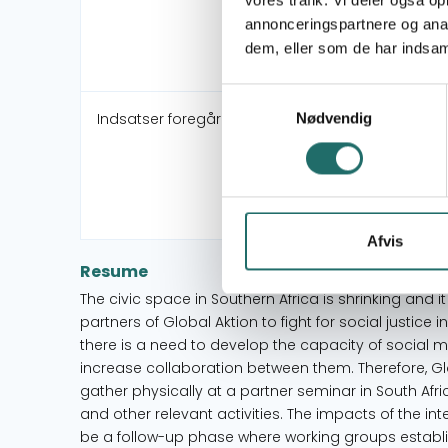
vores trafik. Vi deler også 
annonceringspartnere og anal
dem, eller som de har indsaml
Samtykkevalg
Indsatser foregår i:
Nødvendig
Afvis
Resume
The civic space in Southern Africa is shrinking and 
partners of Global Aktion to fight for social justice
there is a need to develop the capacity of social 
increase collaboration between them. Therefore, Glob
gather physically at a partner seminar in South Afri
and other relevant activities. The impacts of the int
be a follow-up phase where working groups establ