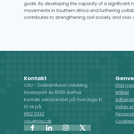
goals. By developing the capacity of a significant 
movements in Southern Africa and furthering collab
contributes to strengthening civil society and civic 
Kontakt
Genve
CISU - Civilsamfund i Udvikling
Find me
Klosterport 4x, 8000 Aarhus
Artikler
Kontakt sekretariatet på hverdage kl.
Adfærds
10-14 på:
Indgiv e
8612 0342
Personda
cisu@cisu.dk
Cookiepo
Facebook
LinkedIn
Instagram
X