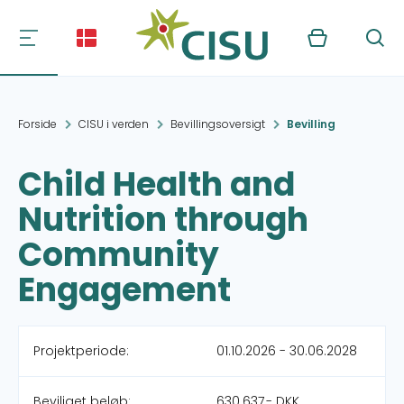
Kurv
Søg
Forside
CISU i verden
Bevillingsoversigt
Bevilling
Child Health and
Nutrition through
Community
Engagement
Projektperiode:
01.10.2026 - 30.06.2028
Beviliget beløb:
630.637,- DKK