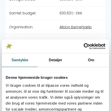
Samlet budget:
630.637,- DKK
Organisation:
Aktion Børnehjælp
Pulje:
Civilsamfundspuljen
Indsatsområde:
Large Project
Samtykke
Detaljer
Om
World goals:
Mål 3: Sundhed og
trivsel
Denne hjemmeside bruger cookies
Mål 6: Rent vand og
Vi bruger cookies til at tilpasse vores indhold og
sanitet
Mål 10: Mindre ulighed
annoncer, til at vise dig funktioner til sociale medier og til
at analysere vores trafik. Vi deler også oplysninger om
din brug af vores hjemmeside med vores partnere inden
Indsatser foregår i:
India
for sociale medier, annonceringspartnere og