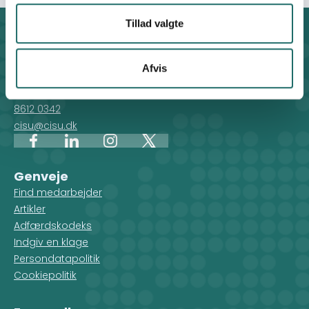
Tillad valgte
Kontakt
CISU - Civilsamfund i Udvikling
Afvis
Klosterport 4x, 8000 Aarhus
Kontakt sekretariatet på hverdage kl. 10-14 på:
8612 0342
cisu@cisu.dk
Facebook
LinkedIn
Instagram
X
Genveje
Find medarbejder
Artikler
Adfærdskodeks
Indgiv en klage
Persondatapolitik
Cookiepolitik