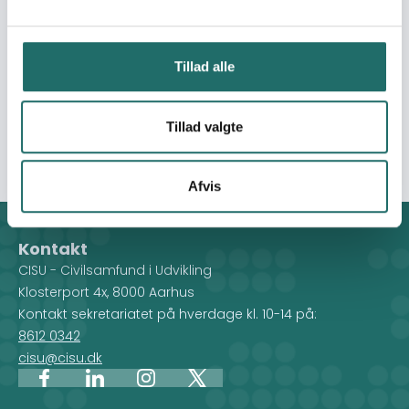
training in areas of handcrafts and business
management skills. 2) Community Engagement and
Awareness, through campaigns on the importance of
Tillad alle
supporting school dropout girls and teenage mothers,
collaborating with local leaders and community
influencers and utilization of local media channels to
Tillad valgte
reach a wider audience.
Afvis
Kontakt
CISU - Civilsamfund i Udvikling
Klosterport 4x, 8000 Aarhus
Kontakt sekretariatet på hverdage kl. 10-14 på:
8612 0342
cisu@cisu.dk
Facebook
LinkedIn
Instagram
X