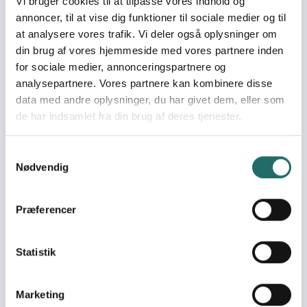
Vi bruger cookies til at tilpasse vores indhold og
mellem kønnene
annoncer, til at vise dig funktioner til sociale medier og til
Mål 8: Anstændige jobs
at analysere vores trafik. Vi deler også oplysninger om
og økonomisk vækst
din brug af vores hjemmeside med vores partnere inden
Mål 17: Partnerskaber for
for sociale medier, annonceringspartnere og
handling
analysepartnere. Vores partnere kan kombinere disse
data med andre oplysninger, du har givet dem, eller som
Indsatser foregår i:
Uganda
de har indsamlet fra din brug af deres tjenester.
Resume
Samtykkevalg
Nødvendig
Girls Economic Restoration and Development for
Sustainability (GERDS), is a compassionate initiative to
empower and uplift the lives of 48 school dropout girls
Præferencer
and teenage mothers in Uganda. The project aims to
foster economic empowerment, community
development and social inclusion. The main activities of
Statistik
this intervention include: 1) Vocational Training of girls,
customizing skills programs that suit the needs of
Marketing
school dropout girls, offering specialized vocational