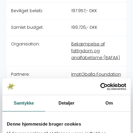
Beviliget beløb:
197.957,- DKK
Samlet budget:
199.726,- DKK
Organisation:
Bekæmpelse af
fattigdom og
analfabetisme (BAFAA)
Partnere:
ImatOballa Foundation
Pulje:
Civilsamfundspuljen
Samtykke
Detaljer
Om
Indsatsområde:
Små Indsatser
World goals:
Mål 1: Afskaf fattigdom
Denne hjemmeside bruger cookies
Mål 5: Ligestilling