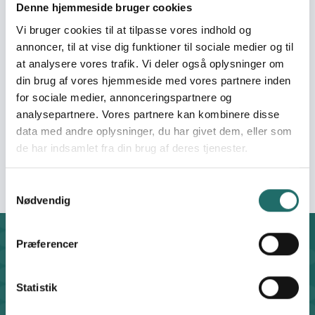
robert.isingoma@cecodug.o
Denne hjemmeside bruger cookies
Vi bruger cookies til at tilpasse vores indhold og
Organisation:
Friluftsrådet
annoncer, til at vise dig funktioner til sociale medier og til
at analysere vores trafik. Vi deler også oplysninger om
din brug af vores hjemmeside med vores partnere inden
Bevillinger:
Eco-Schools in Africa
for sociale medier, annonceringspartnere og
Promoting the Right to
analysepartnere. Vores partnere kan kombinere disse
Quality Education &
data med andre oplysninger, du har givet dem, eller som
Sustainable Livelihood -
de har indsamlet fra din brug af deres tjenester.
Phase III - (2020 - 2023)
Samtykkevalg
Nødvendig
Præferencer
Kontakt
CISU - Civilsamfund i Udvikling
Klosterport 4x, 8000 Aarhus
Statistik
Kontakt sekretariatet på hverdage kl. 10-14 på: