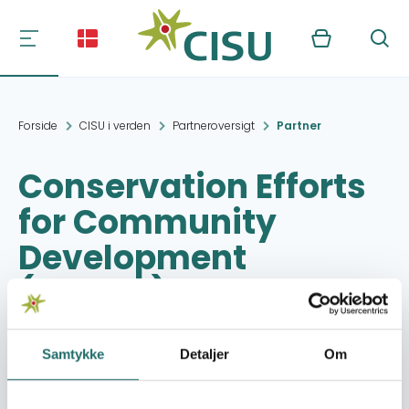
Kurv
Søg
Forside
CISU i verden
Partneroversigt
Partner
Conservation Efforts
for Community
Development
(CECOD)
Kontakt:
Plot 18/22 Kyapotanyi Drive-
Samtykke
Detaljer
Om
Kakoba, Mbarara
cecodug@yahoo.com /