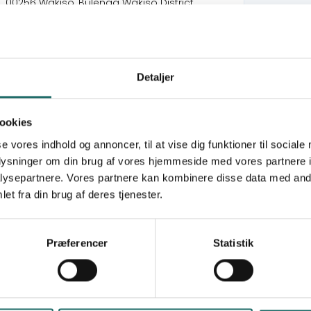
00256 Wakiso, Bulenga Wakiso District
+256200949299
idfuganda@aol.com
https://idfuganda.org
Detaljer
Partners (Frederiksberg Integrations
Forening)
ookies
From Vulnerability to Vitality: sustainable
se vores indhold og annoncer, til at vise dig funktioner til sociale
Empowerment in Uganda (VTV)
oplysninger om din brug af vores hjemmeside med vores partnere i
ysepartnere. Vores partnere kan kombinere disse data med andr
et fra din brug af deres tjenester.
denominational, non-political, universal, non
1 which recently got updated as a community
eeds of women with children, single mothers and
Præferencer
Statistik
trepreneur skills, financial management and
ation of avenues and opportunities leading to self
nd homes hence financial freedom. However,
e the next generation of leaders and are also