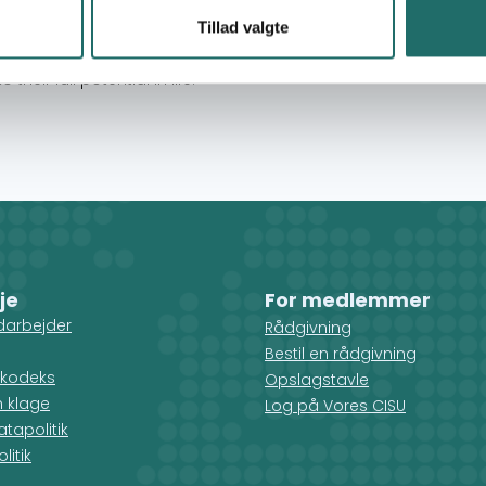
. Through our life transforming projects,
Tillad valgte
ortunities, we are able to meet the needs of
otherwise have no access to education,
eir full potential in life.
je
For medlemmer
darbejder
Rådgivning
Bestil en rådgivning
kodeks
Opslagstavle
n klage
Log på Vores CISU
tapolitik
litik