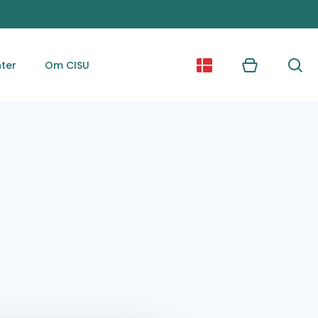
ter
Om CISU
Kurv
Søg