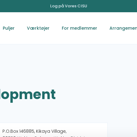
Log på Vores CISU
Puljer
Værktøjer
For medlemmer
Arrangemen
lopment
P.O.Box 146885, Kikaya Village,