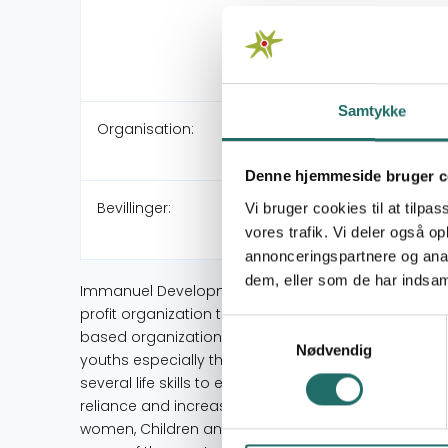
Samtykke
Organisation:
Denne hjemmeside bruger c
Bevillinger:
Vi bruger cookies til at tilpas
vores trafik. Vi deler også 
annonceringspartnere og anal
dem, eller som de har indsaml
Immanuel Development Foundation Uganda is a non-
profit organization that was founded in March 201
Samtykkevalg
based organization CBO) that serves to meet the n
Nødvendig
youths especially through affordable education, en
several life skills to eradicate poverty through cre
reliance and increase on income for individuals a
women, Children and youths in Uganda today will b