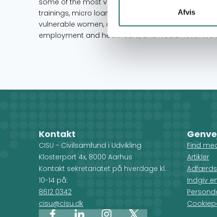
some of the most vulnerable members of our society
Afvis
trainings, micro loans/lending and sponsorship opp
vulnerable women, children and youths who would 
employment and healthcare, and would never live to th
Kontakt
Genve
CISU - Civilsamfund i Udvikling
Find me
Klosterport 4x, 8000 Aarhus
Artikler
Kontakt sekretariatet på hverdage kl.
Adfærds
10-14 på:
Indgiv e
8612 0342
Personda
cisu@cisu.dk
Cookiepo