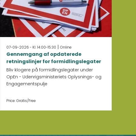
|
07-09-2026 - Kl. 14:00-15:30
Online
10-
Gennemgang af opdaterede
Nå
retningslinjer for formidlingslegater
En
si
Bliv klogere på formidlingslegater under
OpEn - Udenrigsministeriets Oplysnings- og
Engagementspulje
Price: Gratis/Free
Pri