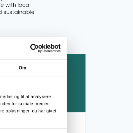
e with local
 sustainable
d more about Contact CISU
Om
 medier og til at analysere
nden for sociale medier,
e oplysninger, du har givet
Contact CISU
Find contact details for CISU's