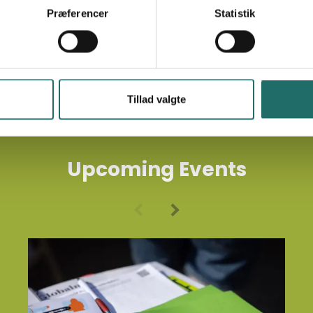
(both long-term and humanitarian),
Præferencer
Statistik
partnerships, organisational
development, MEAL, fundraising, and
the common challenges
encountered in project work.
Tillad valgte
Upcoming Events