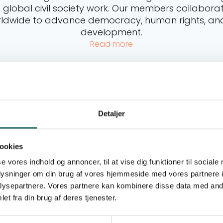
global civil society work. Our members collaborat
rldwide to advance democracy, human rights, and
development.
Read more
Read more about Advisory Service
Rea
Detaljer
ookies
se vores indhold og annoncer, til at vise dig funktioner til sociale
oplysninger om din brug af vores hjemmeside med vores partnere i
ysepartnere. Vores partnere kan kombinere disse data med andr
et fra din brug af deres tjenester.
Advisory Service
Consult us on civil society projects