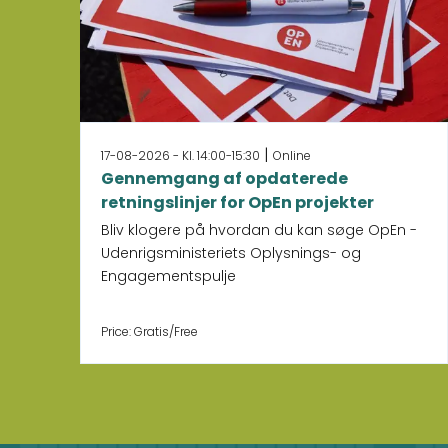
|
17-08-2026 - Kl. 14:00-15:30
Online
Gennemgang af opdaterede
retningslinjer for OpEn projekter
Bliv klogere på hvordan du kan søge OpEn -
Udenrigsministeriets Oplysnings- og
Engagementspulje
Price: Gratis/Free