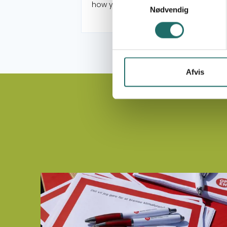
how you apply
Nødvendig
Afvis