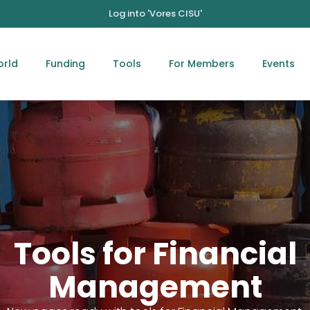
Log into 'Vores CISU'
orld
Funding
Tools
For Members
Events
Tools for Financial
Management