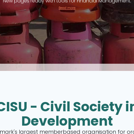
New pages ready with tools for Financial Management.
Read more
CISU - Civil Society i
Development
nmark's largest memberbased organisation for or