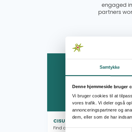
engaged in 
partners wo
Read more about CISU's Funds
Samtykke
Denne hjemmeside bruger c
Vi bruger cookies til at tilpas
vores trafik. Vi deler også 
annonceringspartnere og anal
dem, eller som de har indsaml
CISU's Funds
Find an overview of CISU's Funds and
Samtykkevalg