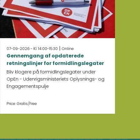
|
07-09-2026 - Kl. 14:00-15:30
Online
10-
Gennemgang af opdaterede
Nå
retningslinjer for formidlingslegater
En
si
Bliv klogere på formidlingslegater under
OpEn - Udenrigsministeriets Oplysnings- og
Engagementspulje
Price: Gratis/Free
Pri