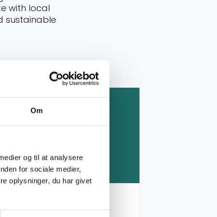
e with local
 sustainable
d more about Contact CISU
Om
 medier og til at analysere
nden for sociale medier,
e oplysninger, du har givet
Contact CISU
Find contact details for CISU's