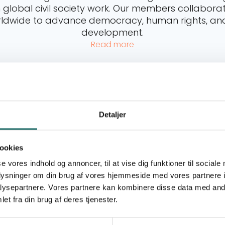
global civil society work. Our members collaborat
rldwide to advance democracy, human rights, and
development.
Read more
Read more about Advisory Service
Rea
Detaljer
ookies
se vores indhold og annoncer, til at vise dig funktioner til sociale
oplysninger om din brug af vores hjemmeside med vores partnere i
ysepartnere. Vores partnere kan kombinere disse data med andr
et fra din brug af deres tjenester.
Advisory Service
Consult us on civil society projects