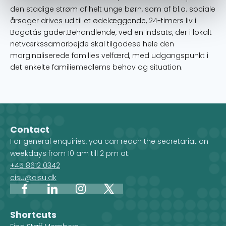
den stadige strøm af helt unge børn, som af bl.a. sociale
årsager drives ud til et ødelæggende, 24-timers liv i
Bogotás gader.Behandlende, ved en indsats, der i lokalt
netværkssamarbejde skal tilgodese hele den
marginaliserede families velfærd, med udgangspunkt i
det enkelte familiemedlems behov og situation.
Contact
For general enquiries, you can reach the secretariat on
weekdays from 10 am till 2 pm at:
+45 8612 0342
cisu@cisu.dk
Facebook
LinkedIn
Instagram
X
Shortcuts