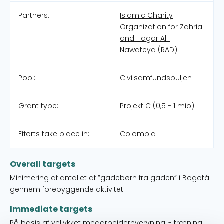
Partners:
Islamic Charity
Organization for Zahria
and Hagar Al-
Nawateya (RAD)
Pool:
Civilsamfundspuljen
Grant type:
Projekt C (0,5 - 1 mio)
Efforts take place in:
Colombia
Overall targets
Minimering af antallet af ”gadebørn fra gaden” i Bogotá
gennem forebyggende aktivitet.
Immediate targets
På basis af vellykket medarbejderhvervning, - træning