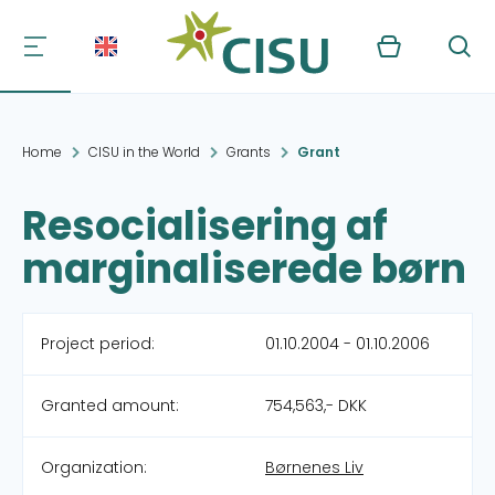
Kurv
Søg
Home
CISU in the World
Grants
Grant
Resocialisering af
marginaliserede børn
Project period:
01.10.2004 - 01.10.2006
Granted amount:
754,563,- DKK
Organization:
Børnenes Liv