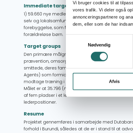
Vi bruger cookies til at tilpas
Immediate targets
vores trafik. Vi deler også 
1) 59.660 nye medlemmer af låne-spare-grupper 
annonceringspartnere og anal
selv og lokalsamfundet. 2) 50 % af låne-sparegr
dem, eller som de har indsaml
forebyggelse, som fører til en reduktion af diskrim
forældreløse børn.
Samtykkevalg
Nødvendig
Target groups
Den primære målgruppe er 59.660 fattige og deres f
prævention, omsorg for forældreløse børn og behan
smittede, deres familier, naboer, kirker og frivillige
Agents) som formidler projektets budskab. Disse er
modtage træning i hvordan budskabet formidles, et
Afvis
Målet er at 35.796 (mindst 60 %) af den primære må
af fem pladser i et lederteam besættes af kvinder. Kv
lederpositioner.
Resume
Projektet gennemføres i samarbejde med Dutabarane
forhold i Burundi, således at de er i stand til at ad