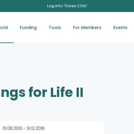
Log into 'Vores CISU'
orld
Funding
Tools
For Members
Events
gs for Life II
01.08.2013 - 31.12.2016