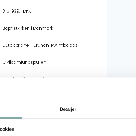
3,151,939,- DKK
Baptistkirken i Danmark
Dutabarane - Urunani Rw'Imbabazi
Civilsamfundspuljen
Projekt E (3 - 5 mio)
Burundi
Detaljer
Burundi samt reducere stigmatiseringen af
ookies