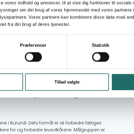
se vores indhold og annoncer, til at vise dig funktioner til sociale
oplysninger om din brug af vores hjemmeside med vores partnere i
advokerer socioøkonomisk velfærd for både dem
ysepartnere. Vores partnere kan kombinere disse data med andr
uppemedlemmerne er engagerede i HIV
et fra din brug af deres tjenester.
inationen mod HIV/AIDS smittede og hjælper
Præferencer
Statistik
amilier, som er involverede i HIV/AIDS
dling af de smittede. Dette inkluderer de
. Den sekundære målgruppe er frivillige (Village
 ofte valgt ud fra den primære målgruppe. De vil
ablering og støtte af nye låne-spare-grupper.
Tillad valgte
lgruppe er kvinder. Desuden skal mindst tre ud
inder vil blive opfordret til at indtage
 i Burundi. Dets formål er at forbedre fattiges
vokere for og forbedre levevilkårene. Målgruppen er