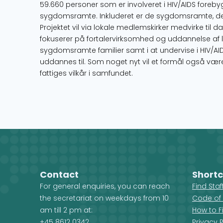
59.660 personer som er involveret i HIV/AIDS fore
sygdomsramte. Inkluderet er de sygdomsramte, der
Projektet vil via lokale medlemskirker medvirke til 
fokuserer på fortalervirksomhed og uddannelse af 
sygdomsramte familier samt i at undervise i HIV/AIDS
uddannes til. Som noget nyt vil et formål også være
fattiges vilkår i samfundet.
Contact
Shortc
For general enquiries, you can reach
Find Sta
the secretariat on weekdays from 10
Code of
am till 2 pm at:
How to F
+45 8612 0342
Privacy P