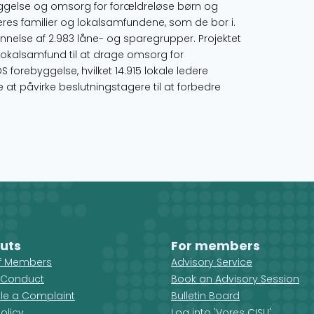
byggelse og omsorg for forældreløse børn og
es familier og lokalsamfundene, som de bor i.
dannelse af 2.983 låne- og sparegrupper. Projektet
lokalsamfund til at drage omsorg for
 forebyggelse, hvilket 14.915 lokale ledere
 at påvirke beslutningstagere til at forbedre
uts
For members
ff Members
Advisory Service
 Conduct
Book an Advisory Session
ile a Complaint
Bulletin Board
olicy
Log into 'Vores CISU'