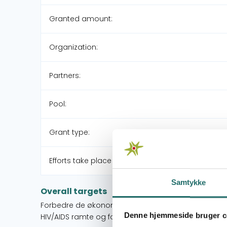
Granted amount:
Organization:
Partners:
Pool:
Grant type:
Efforts take place in:
Samtykke
Overall targets
Forbedre de økonomiske forhold for de fattigste i 
Denne hjemmeside bruger c
HIV/AIDS ramte og forebygge nye tilfælde.