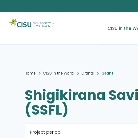
CISU in the W
Home
CISU in the World
Grants
Grant
Shigikirana Savin
(SSFL)
Project period: