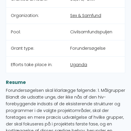
Organization:
Sex & Samfund
Pool:
Civilsamfundspuljen
Grant type:
Forundersøgelse
Efforts take place in:
Uganda
Resume
Forundersøgelsen skal klarlægge følgende: 1. Målgrupper
Blandt de udsatte unge, der ikke nås af den hiv-
forebyggende indsats af de eksisterende strukturer og
programmer i de valgte projektområder, skal der
foretages en mere præcis udvælgelse af hvilke grupper,
der skal fokuseres på i projektets første fase, og en
kortlæggelse af disses særlige behov, herunder en