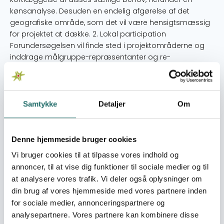
kønsanalyse. Desuden en endelig afgørelse af det
geografiske område, som det vil være hensigtsmæssig
for projektet at dække. 2. Lokal participation
Forundersøgelsen vil finde sted i projektområderne og
inddrage målgruppe-repræsentanter og re-
præsentanter fra lokalsamfundet i diskussioner om
udformning af projektet, herunder sikre deres aktive
deltagelse i planlægning og udformning af projektet.
3.Metodeudvikling Forundersøgelsen vil analysere
Samtykke
Detaljer
Om
relevante erfaringer fra FPAU og andre udvalgte
organisationers eksisterende ungdomsprojekter og hiv-
forebyggelse, og herefter nærmere konkretisere hvilke
Denne hjemmeside bruger cookies
meto-der, der skal anvendes i projektet for: at nå de
Vi bruger cookies til at tilpasse vores indhold og
udsatte målgrupper i det planlagte projekt, herunder
annoncer, til at vise dig funktioner til sociale medier og til
hvilke metoder der skønnes særligt egnede til at nå
at analysere vores trafik. Vi deler også oplysninger om
unge kvinder blandt målgrupperne at tilbyde services,
din brug af vores hjemmeside med vores partnere inden
som så effektivt som muligt fører til mindre hiv-smitte
for sociale medier, annonceringspartnere og
blandt målgrupperne, herunder hvorledes omsorg og
analysepartnere. Vores partnere kan kombinere disse
støtte til hiv-smittede kan indgå i den hiv-forebyggende