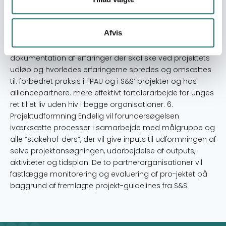
udvælgelse af de strategiske alliancepartnere for
fortalerarbejde for en øget indsats for at nå projektets
mål. FPAUs rolle og kapacitet i fortalerarbejdet vil blive
Afvis
af-klaret og aktiviteter til en mere effektiv indsats vil blive
planlagt. Endelig vil det blive konkretiseret hvilken
dokumentation af erfaringer der skal ske ved projektets
udløb og hvorledes erfaringerne spredes og omsættes
til: forbedret praksis i FPAU og i S&S’ projekter og hos
alliancepartnere. mere effektivt fortalerarbejde for unges
ret til et liv uden hiv i begge organisationer. 6.
Projektudformning Endelig vil forundersøgelsen
iværksætte processer i samarbejde med målgruppe og
alle ”stakehol-ders”, der vil give inputs til udformningen af
selve projektansøgningen, udarbejdelse af outputs,
aktiviteter og tidsplan. De to partnerorganisationer vil
fastlægge monitorering og evaluering af pro-jektet på
baggrund af fremlagte projekt-guidelines fra S&S.