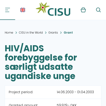
Kurv
Søg
Home
CISU in the World
Grants
Grant
HIV/AIDS
forebyggelse for
særligt udsatte
ugandiske unge
Project period:
14.06.2003 - 01.04.2003
Granted amount:
59,979,- DKK