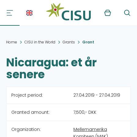
Kurv
Søg
Home
CISU in the World
Grants
Grant
Nicaragua: et år
senere
Project period:
27.04.2019 - 27.04.2019
Granted amount:
7,500,- DKK
Organization:
Mellemamerika
Komiteen (MAK)