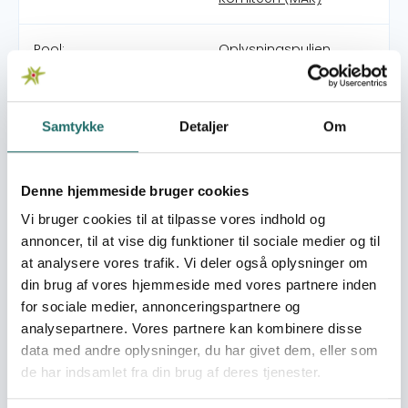
Pool:
Oplysningspuljen
Grant type:
Oplysningsaktivitet
(under 10.000 kr.)
Samtykke
Detaljer
Om
World goals:
Goal 1: No Poverty
Denne hjemmeside bruger cookies
Goal 5: Gender Equality
Goal 16: Peace, Justice
Vi bruger cookies til at tilpasse vores indhold og
and Strong Institutions
annoncer, til at vise dig funktioner til sociale medier og til
at analysere vores trafik. Vi deler også oplysninger om
Efforts take place in:
Denmark
din brug af vores hjemmeside med vores partnere inden
for sociale medier, annonceringspartnere og
analysepartnere. Vores partnere kan kombinere disse
Resume
data med andre oplysninger, du har givet dem, eller som
Som en del af 48-timers festivalen holder vi 'åbent hus' i
de har indsamlet fra din brug af deres tjenester.
gården, hvor vi inviterede børn og voksne ind for at høre