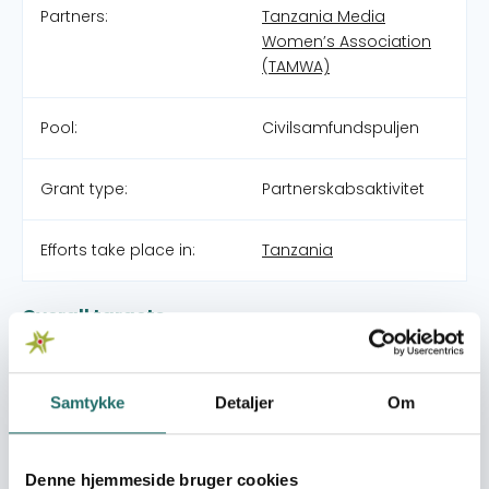
Partners:
Tanzania Media
Women’s Association
(TAMWA)
Pool:
Civilsamfundspuljen
Grant type:
Partnerskabsaktivitet
Efforts take place in:
Tanzania
Overall targets
Den overordnede målsætning er at styrke den samlede
indsats for kvinders rettigheder i Tanzania både socialt
og på arbejdsmarkedet.
Samtykke
Detaljer
Om
Immediate targets
'-Institutionalisere og formalisere det inter-
Denne hjemmeside bruger cookies