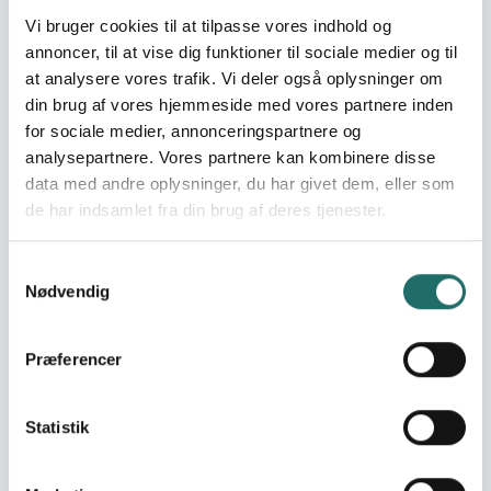
organisatoriske samarbejde i netværk - Styrke den
Vi bruger cookies til at tilpasse vores indhold og
organisatoriske og administrative kapacitet til at
annoncer, til at vise dig funktioner til sociale medier og til
systematisere og koordinere netværket og få overblik
at analysere vores trafik. Vi deler også oplysninger om
over det fælles potentiale
din brug af vores hjemmeside med vores partnere inden
Target groups
for sociale medier, annonceringspartnere og
Primær målgruppe (min. 35 personer): -
analysepartnere. Vores partnere kan kombinere disse
Beslutningstagere fra de deltagende organisationer og
data med andre oplysninger, du har givet dem, eller som
kvindegrupper Sekundær målgruppe (anslået min. 5.000
de har indsamlet fra din brug af deres tjenester.
personer): - Medlemmer og ansatte i organisationerne
og virksomheder Alle deltagere er kvinder.
Samtykkevalg
Nødvendig
Resume
Arbejdet med fremme af kvinders rettigheder i Tanzania
er kendetegnet af adskillige NGO’er og kvindegrupper,
Præferencer
der har forskellige udgangspunkter og samarbejder ad-
hoc og om enkeltsager. Som følge af disses arbejde er
Statistik
der sket gradvise forbedringer af kvinders rettigheder og
ligestilling men ikke som en målrettet og samlet indsats.
Det er vigtigt at fremskridtene fortsætter og at der sker