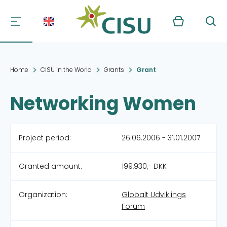
Kurv
Søg
Home
CISU in the World
Grants
Grant
Networking Women
Project period:
26.06.2006 - 31.01.2007
Granted amount:
199,930,- DKK
Organization:
Globalt Udviklings
Forum