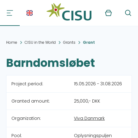
Kurv
Søg
Home
CISU in the World
Grants
Grant
Barndomsløbet
Project period:
15.05.2026 - 31.08.2026
Granted amount:
25,000,- DKK
Organization:
Viva Danmark
Pool:
Oplysningspuljen