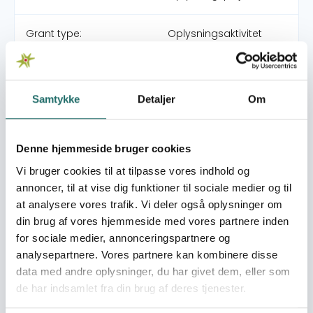
Grant type:
Oplysningsaktivitet
World goals:
Goal 1: No Poverty
Goal 4: Quality
Samtykke
Detaljer
Om
Education
Goal 5: Gender Equality
Goal 10: Reduced
Denne hjemmeside bruger cookies
Inequalities
Goal 17: Partnerships for
Vi bruger cookies til at tilpasse vores indhold og
the Goals
annoncer, til at vise dig funktioner til sociale medier og til
at analysere vores trafik. Vi deler også oplysninger om
din brug af vores hjemmeside med vores partnere inden
Efforts take place in:
Denmark
for sociale medier, annonceringspartnere og
Honduras
analysepartnere. Vores partnere kan kombinere disse
data med andre oplysninger, du har givet dem, eller som
Resume
de har indsamlet fra din brug af deres tjenester.
Barndomsløbet er en oplysningsaktivitet målrettet børn