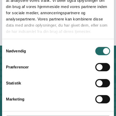
at analysere vores trafik. Vi deler også oplysninger om
din brug af vores hjemmeside med vores partnere inden
Pool:
Civilsamfundspuljen
for sociale medier, annonceringspartnere og
analysepartnere. Vores partnere kan kombinere disse
Grant type:
Forundersøgelse
data med andre oplysninger, du har givet dem, eller som
de har indsamlet fra din brug af deres tjenester.
Samtykkevalg
Nødvendig
Contact
For general enquiries, you can reach the secretariat on
Præferencer
weekdays from 10 am till 2 pm at:
+45 8612 0342
Statistik
cisu@cisu.dk
Facebook
LinkedIn
Instagram
X
Marketing
Shortcuts
Find Staff Members
Code of Conduct