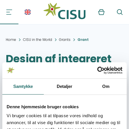
Kurv
Søg
Home
CISU in the World
Grants
Grant
Design af integreret
uddannelsescenter.
Samtykke
Detaljer
Om
Project period:
30.03.2000 - 30.03.2000
Granted amount:
22,690,- DKK
Denne hjemmeside bruger cookies
Vi bruger cookies til at tilpasse vores indhold og
Organization:
4FairLife
annoncer, til at vise dig funktioner til sociale medier og til