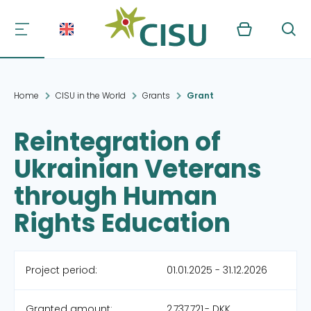
Kurv
Søg
Home
CISU in the World
Grants
Grant
Reintegration of
Ukrainian Veterans
through Human
Rights Education
Project period:
01.01.2025 - 31.12.2026
Granted amount:
2,737,721,- DKK