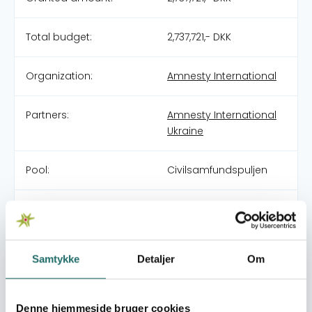
Total budget:
2,737,721,- DKK
Organization:
Amnesty International
Partners:
Amnesty International
Ukraine
Pool:
Civilsamfundspuljen
Grant type:
Naboskab - Resiliens
og Demokratiudvikling
Ukraine
Samtykke
Detaljer
Om
World goals:
Goal 4: Quality
Education
Denne hjemmeside bruger cookies