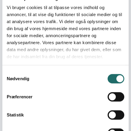
Goal 10: Reduced
Inequalities
Vi bruger cookies til at tilpasse vores indhold og
Goal 16: Peace, Justice
annoncer, til at vise dig funktioner til sociale medier og til
and Strong Institutions
at analysere vores trafik. Vi deler også oplysninger om
Goal 17: Partnerships for
din brug af vores hjemmeside med vores partnere inden
the Goals
for sociale medier, annonceringspartnere og
analysepartnere. Vores partnere kan kombinere disse
Efforts take place in:
Ukraine
data med andre oplysninger, du har givet dem, eller som
de har indsamlet fra din brug af deres tjenester.
Resume
Samtykkevalg
Projektet adresserer et af de mest presserende
Nødvendig
udfordringer for den ukrainske stat og samfund:
reintegration af ukrainske veteraner. Når veteraner
vender tilbage fra krig, oplever de ofte en mangel på
Præferencer
formål i det civile liv og en følelse af at blive negligeret af
staten og samfundet. Projektet vil styrke ukrainske
Statistik
veteraner gennem menneskerettighedsundervisning, så
de bedre kan forstå, kræve og fremme deres rettigheder,
samtidig med at vi udfører oplysningsarbejde for at