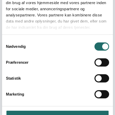
din brug af vores hjemmeside med vores partnere inden
and Well-being
for sociale medier, annonceringspartnere og
Goal 4: Quality
analysepartnere. Vores partnere kan kombinere disse
Education
data med andre oplysninger, du har givet dem, eller som
Goal 5: Gender Equality
de har indsamlet fra din brug af deres tjenester.
Goal 6: Clean Water
and Sanitation
Goal 8: Decent Work
Samtykkevalg
and Economic Growth
Nødvendig
Goal 10: Reduced
Inequalities
Præferencer
Goal 11: Sustainable
Cities and
Communities
Statistik
Goal 12: Responsible
Consumption and
Production
Marketing
Goal 13: Climate Action
Goal 15: Life on Land
Goal 16: Peace, Justice