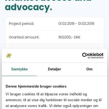
advocacy.
Project period:
01.02.2019 - 01.02.2019
Granted amount:
150,000,- DKK
Organization:
Økologisk
Landsforening
Samtykke
Detaljer
Om
Pool:
Civilsamfundspuljen
Grant type:
PROGRAM (RevApp)
Denne hjemmeside bruger cookies
Vi bruger cookies til at tilpasse vores indhold og
World goals:
Goal 1: No Poverty
annoncer, til at vise dig funktioner til sociale medier og til
Goal 2: Zero Hunger
at analysere vores trafik. Vi deler også oplysninger om
Goal 3: Good Health