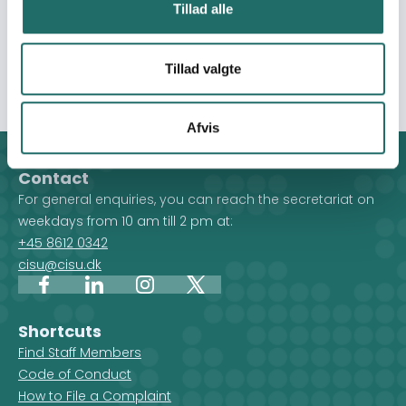
and Strong Institutions
Tillad alle
Goal 17: Partnerships for
the Goals
Tillad valgte
Afvis
Contact
For general enquiries, you can reach the secretariat on
weekdays from 10 am till 2 pm at:
+45 8612 0342
cisu@cisu.dk
Facebook
LinkedIn
Instagram
X
Shortcuts
Find Staff Members
Code of Conduct
How to File a Complaint