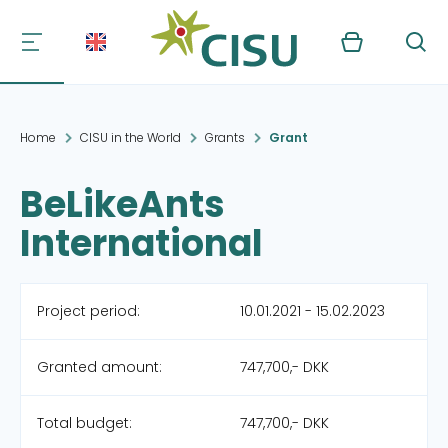
Kurv
Søg
Home
CISU in the World
Grants
Grant
BeLikeAnts
International
Project period:
10.01.2021 - 15.02.2023
Granted amount:
747,700,- DKK
Total budget:
747,700,- DKK