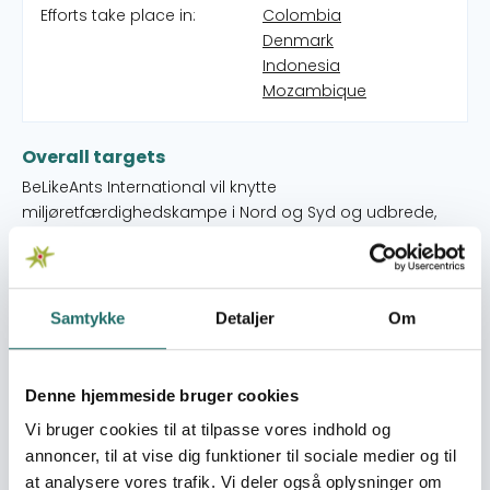
Efforts take place in:
Colombia
Denmark
Indonesia
Mozambique
Overall targets
BeLikeAnts International vil knytte
miljøretfærdighedskampe i Nord og Syd og udbrede,
uddybe og løfte viden og engagement i
udviklingssamarbejde med et bæredygtighedsfokus.
Immediate targets
Samtykke
Detaljer
Om
BeLikeAnts International har til formål at knytte lokale
danske miljø- og klimakampe med lignende kampe i
Syd og derigennem skabe og højne engagement, mod
Denne hjemmeside bruger cookies
og kreativitet i arbejdet for en bæredygtig verden både
Vi bruger cookies til at tilpasse vores indhold og
ude og hjemme. Målet med projektet er at: 1) Formidle
annoncer, til at vise dig funktioner til sociale medier og til
viden om miljø- og klimaarbejde i Det Globale Syd til
at analysere vores trafik. Vi deler også oplysninger om
især berørte lokalsamfund og unge i Danmark. 2) Styrke