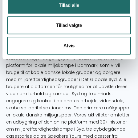
mv. og minimum 3 grupper af aktive unge hos
Tillad alle
organisatoner ud over NOAH.
Resume
Tillad valgte
BeLikeAnts International vil knytte
miljøretfærdighedskampe i Nord og Syd og udbrede,
uddybe og løfte viden og engagement i
Afvis
udviklingssamarbejde med et bæredygtighedsfokus.
Indsatsen tager udgangspunkt i BeLikeAnts, en online
platform for lokale miljøkampe i Danmark, som vi vil
bruge til at koble danske lokale grupper og borgere
med miljøretfærdighedsgrupper i Det Globale Syd. Alle
brugere af platformen får mulighed for at udvikle deres
viden om forhold og kampe i Syd og ikke mindst
engagere sig konkret i de andres arbejde, vidensdele,
skabe solidaritetsaktioner mv. Den primære målgruppe
er lokale danske miljøgrupper. Vores aktiviteter omfatter
en udbygning af den online platform med 30+ historier
om miljøretfærdighedskampe I Syd, tre dybdegående
casestories og tre Speakers Tours med gæster fra