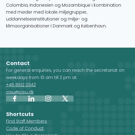
Colombia, Indonesien og Mozambique i kombination
med møder med lokale miljøgrupper,
uddannelsesinstitutioner og miljø- og
klimaorganisationer I Danmark og København.
Contact
For general enquiries, you can reach the secretariat on
weekdays from 10 am till 2 pm at:
+45 8612 0342
cisu@cisu.dk
Facebook
LinkedIn
Instagram
X
Shortcuts
Find Staff Members
Code of Conduct