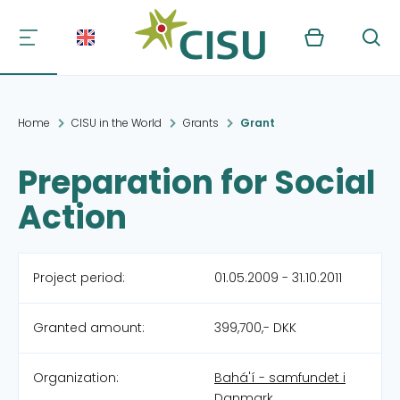
Kurv
Søg
Home
CISU in the World
Grants
Grant
Preparation for Social
Action
Project period:
01.05.2009 - 31.10.2011
Granted amount:
399,700,- DKK
Organization:
Bahá'í - samfundet i
Danmark