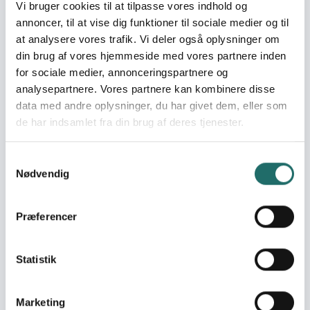
Vi bruger cookies til at tilpasse vores indhold og
lokalsamfundets udvikling - Mindst 20 dygtige PSA
annoncer, til at vise dig funktioner til sociale medier og til
uddannede, der vil ønske at tage del i en eventuel
at analysere vores trafik. Vi deler også oplysninger om
udvidelse af projektet i en fase 4
din brug af vores hjemmeside med vores partnere inden
Target groups
for sociale medier, annonceringspartnere og
analysepartnere. Vores partnere kan kombinere disse
'- Primære: tutorerne (mindst 20% kvinder) og de
data med andre oplysninger, du har givet dem, eller som
studerende (mindst 15% kvinder), der alle er medlemmer
de har indsamlet fra din brug af deres tjenester.
af lokalsamfundet i de 13 landsbyer - Sekundær:
lokalbefolkningen i de 13 landsbyer, der vil få glæde af
gruppens aktiviteter (både mænd og kvinder, gamle og
Samtykkevalg
unge)
Nødvendig
Resume
Præferencer
Projektet "Preparation for Social Action" (PSA) sigter mod
at højne uddannelsesniveauet i landbrugsområder i det
østlige Cameroun. Projektet giver indbyggerne i 13
Statistik
lokalsamfund adgang til et uddannelsesmateriale, der
dels integrerer teoretisk forståelse med
handlingsorienteret kapacitetsudvikling, og dels
Marketing