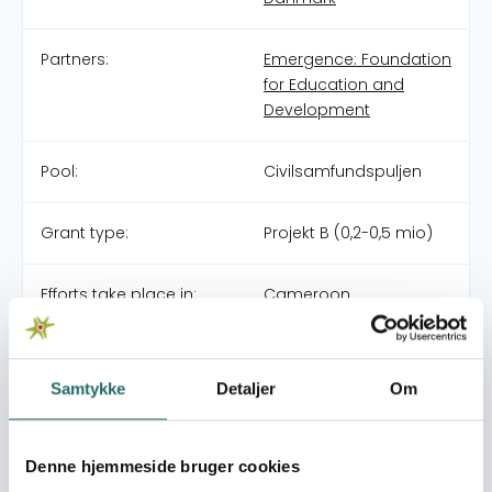
Partners:
Emergence: Foundation
for Education and
Development
Pool:
Civilsamfundspuljen
Grant type:
Projekt B (0,2-0,5 mio)
Efforts take place in:
Cameroon
Overall targets
Samtykke
Detaljer
Om
Højnet uddannelsesniveau
Immediate targets
'- Mindst 100 PSA uddannede i de 13 landsbyer - Mindst 10
Denne hjemmeside bruger cookies
fungerende PSA grupper, der er aktivt engagerede i