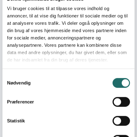
Vi bruger cookies til at tilpasse vores indhold og
Immediate targets
annoncer, til at vise dig funktioner til sociale medier og til
A. At bidrage med information og service til lærere for at
at analysere vores trafik. Vi deler også oplysninger om
forbedre deres viden, præstation og arbejdssituation. B.
din brug af vores hjemmeside med vores partnere inden
At forbedre muligheden for SLTU og dens
for sociale medier, annonceringspartnere og
repræsentanter for at kunne deltage i en konstruktiv
analysepartnere. Vores partnere kan kombinere disse
social dialog med både regeringen og NGO’er på alle
data med andre oplysninger, du har givet dem, eller som
politiske niveauer.
de har indsamlet fra din brug af deres tjenester.
Target groups
Projektets primære målgruppe er 546 SLTU
Samtykkevalg
repræsentanter, hvoraf mindst 30 % vil være kvinder
Nødvendig
Resume
Projektet er en fortsættelse af et projektsamarbejde
Præferencer
mellem Danmarks Lærerforening (DLF) og Sierra Leone
Teachers Union (SLTU), som blev afbrudt da borgerkrigen
Statistik
i Sierra Leone brød ud i 1997. SLTU repræsenterer alle
lærere, men har svært ved at leve op til forpligtigelsen
med at servicere medlemmerne. Ved at styrke