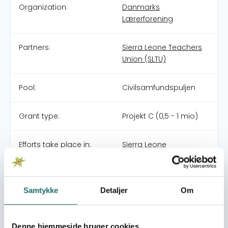
Organization:
Danmarks
Lærerforening
Partners:
Sierra Leone Teachers
Union (SLTU)
Pool:
Civilsamfundspuljen
Grant type:
Projekt C (0,5 - 1 mio)
Efforts take place in:
Sierra Leone
Overall targets
At styrke SLTU som en uafhængig demokratisk
Samtykke
Detaljer
Om
lærerforening, som leverer relevant service til sine
medlemmer, og som ansvarligt og professionelt kan
repræsentere lærerne i uddannelsespolitik.
Denne hjemmeside bruger cookies