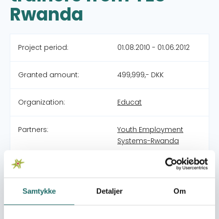
Rwanda
Project period:
01.08.2010 - 01.06.2012
Granted amount:
499,999,- DKK
Organization:
Educat
Partners:
Youth Employment
Systems-Rwanda
Pool:
Civilsamfundspuljen
Samtykke
Detaljer
Om
Grant type:
Projekt B (0,2-0,5 mio)