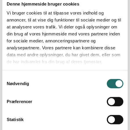
Efforts take place in:
Rwanda
Denne hjemmeside bruger cookies
Vi bruger cookies til at tilpasse vores indhold og
Overall targets
annoncer, til at vise dig funktioner til sociale medier og til
at analysere vores trafik. Vi deler også oplysninger om
Økonomisk vækst i Rwanda
din brug af vores hjemmeside med vores partnere inden
Immediate targets
for sociale medier, annonceringspartnere og
Bedre og bæredygtigt levebrød for mindre
analysepartnere. Vores partnere kan kombinere disse
entreprenører og deres familier indenfor den uformelle
data med andre oplysninger, du har givet dem, eller som
sektor i de 3 distrikter i Kigali.
de har indsamlet fra din brug af deres tjenester.
Target groups
Samtykkevalg
Unge iværksættere i alderen 18-35 år, som arbejder i den
Nødvendig
uformelle sektor.
Resume
Præferencer
Educat og YES Rwandas primære mål er at udvikle et
Short Term Training Program (STTP) tilpasset de behov,
der findes blandt de 18-35-årige entreprenører, der
Statistik
arbejder i den uformelle sektor i Rwanda. Træningen