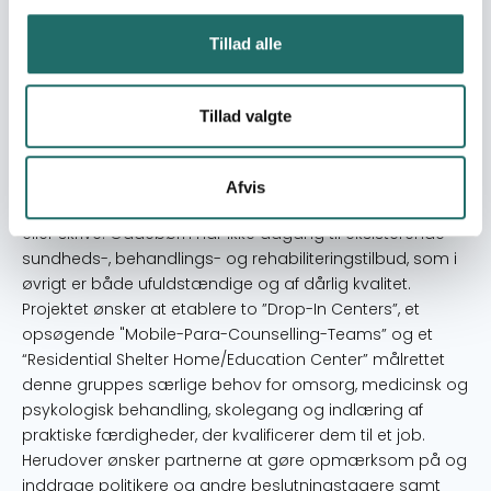
gennemførte NGO Fontana og Research Center for
Management and Sustainable Development (MSD) i
Tillad alle
foråret 2013 en undersøgelse af omfanget og karakteren
af seksuelt misbrug og misbrug af rusmidler mv. blandt
gadebørn i aldersgruppen 8-18 år. Undersøgelsens
Tillad valgte
resultater er skræmmende: 93% af børnene har været
udsat for seksuelt misbrug, 98% misbruger forskellige
stoffer, kun 55% af børnene har gennemført grundskole
Afvis
og er funktionelt analfabeter, og 10% kan hverken læse
eller skrive. Gadebørn har ikke adgang til eksisterende
sundheds-, behandlings- og rehabiliteringstilbud, som i
øvrigt er både ufuldstændige og af dårlig kvalitet.
Projektet ønsker at etablere to ”Drop-In Centers”, et
opsøgende "Mobile-Para-Counselling-Teams” og et
“Residential Shelter Home/Education Center” målrettet
denne gruppes særlige behov for omsorg, medicinsk og
psykologisk behandling, skolegang og indlæring af
praktiske færdigheder, der kvalificerer dem til et job.
Herudover ønsker partnerne at gøre opmærksom på og
inddrage politikere og andre beslutningstagere samt