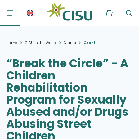
Kurv
Søg
Home
CISU in the World
Grants
Grant
“Break the Circle” - A
Children
Rehabilitation
Program for Sexually
Abused and/or Drugs
Abusing Street
Children