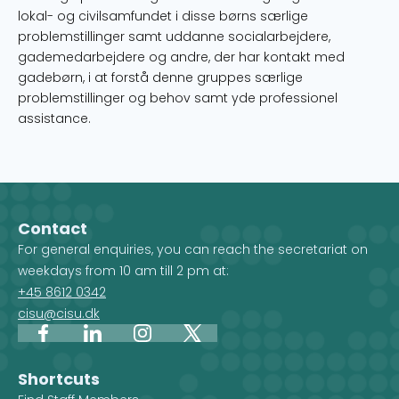
lokal- og civilsamfundet i disse børns særlige
problemstillinger samt uddanne socialarbejdere,
gademedarbejdere og andre, der har kontakt med
gadebørn, i at forstå denne gruppes særlige
problemstillinger og behov samt yde professionel
assistance.
Contact
For general enquiries, you can reach the secretariat on
weekdays from 10 am till 2 pm at:
+45 8612 0342
cisu@cisu.dk
Facebook
LinkedIn
Instagram
X
Shortcuts