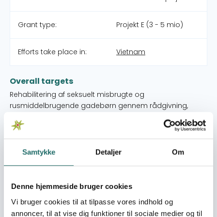
Grant type:
Projekt E (3 - 5 mio)
Efforts take place in:
Vietnam
Overall targets
Rehabilitering af seksuelt misbrugte og
rusmiddelbrugende gadebørn gennem rådgivning,
behandling, uddannelse og færdighedstræning
Immediate targets
1. Etablere to drop-in centre og en
Samtykke
Detaljer
Om
uddannelses-/døgnbehandlingsinstitution målrettet
seksuelt misbrugte og rusmiddelbrugende gadebørn 2.
Uddanne personaler i de to drop-in centre og
Denne hjemmeside bruger cookies
døgninstitutionen i forståelsen og karakteren af seksuelt
Vi bruger cookies til at tilpasse vores indhold og
misbrug og rusmidler 3. Rådgive, behandle, uddanne og
annoncer, til at vise dig funktioner til sociale medier og til
give børnene tekniske og praktiske færdigheder, så de