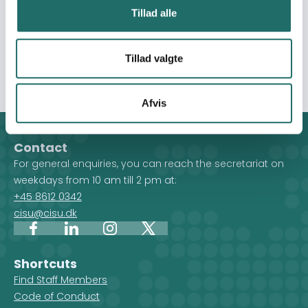
Tillad alle
videomateriale om vilkårene for LGBT+ personer på flugt.
Workshoppenes løsninger tager udgangspunkt heri, og
en bredere målgruppe vil blive engageret i indsatsen
Tillad valgte
når videoerne deles på sociale medier.
Afvis
Contact
For general enquiries, you can reach the secretariat on
weekdays from 10 am till 2 pm at:
+45 8612 0342
cisu@cisu.dk
Facebook
LinkedIn
Instagram
X
Shortcuts
Find Staff Members
Code of Conduct