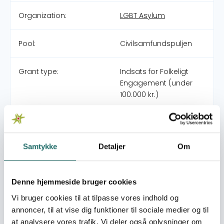
Organization:
LGBT Asylum
Pool:
Civilsamfundspuljen
Grant type:
Indsats for Folkeligt
Engagement (under
100.000 kr.)
World goals:
Goal 3: Good Health
and Well-being
Goal 5: Gender Equality
Samtykke
Detaljer
Om
Goal 16: Peace, Justice
and Strong Institutions
Goal 17: Partnerships for
Denne hjemmeside bruger cookies
the Goals
Vi bruger cookies til at tilpasse vores indhold og
annoncer, til at vise dig funktioner til sociale medier og til
Efforts take place in:
Cameroon
at analysere vores trafik. Vi deler også oplysninger om