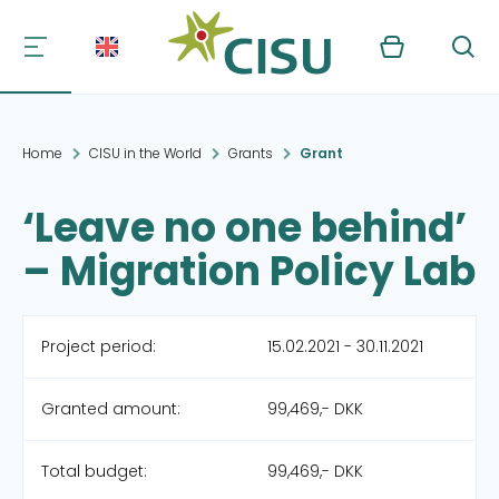
Kurv
Søg
Home
CISU in the World
Grants
Grant
‘Leave no one behind’
– Migration Policy Lab
Project period:
15.02.2021 - 30.11.2021
Granted amount:
99,469,- DKK
Total budget:
99,469,- DKK