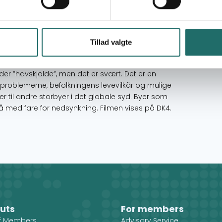
s en bred målgruppe af danskere om
dstad. FN’s verdensmål om rent drikkevand og
nske virksomheders og vandforsyningsværkers
kring. Indonesiens regering vil flytte landets
Tillad valgte
d op til 25 centimeter om året. Det er en
e nu er tre-fire meter under havoverfladen.
r ”havskjolde”, men det er svært. Det er en
problemerne, befolkningens levevilkår og mulige
er til andre storbyer i det globale syd. Byer som
 med fare for nedsynkning. Filmen vises på DK4.
uts
For members
ff Members
Advisory Service