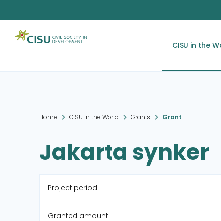
CISU in the W
Home
CISU in the World
Grants
Grant
Jakarta synker
Project period:
Granted amount: