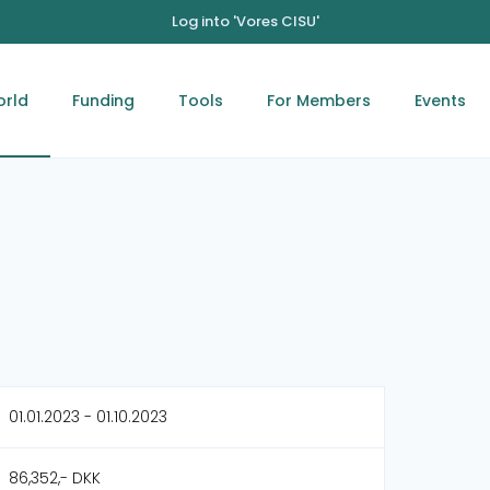
Log into 'Vores CISU'
orld
Funding
Tools
For Members
Events
01.01.2023 - 01.10.2023
86,352,- DKK