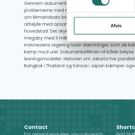
Gennem dokumentarfilmen Jakarta synker, oplyse
problemerne med nedsynkning af Indonesiens hove
om klimaindsats bringes i spil og relateres til da
arbejde med opsamling af spildevand og med klimasi
Afvis
hovedstad. Det skyldes at dele af Jakarta synker me
megaby med 11 millioner indbyggere, hvor store del
Indonesiens regering laver dæmninger, som de kalde
kamp mod uret. Dokumentarfilmen vil både belyse 
løsningsmodeller. Historien om Jakarta har parallell
Bangkok i Thailand og Kansai i Japan kæmper også
Contact
Shortc
For general enquiries, you can reach
Find Sta