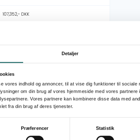
107,352,- DKK
Andreas Bülow Hansen
OpEn - Udenrigsministeriets Oplysnings- og
Detaljer
Engagementspulje
Formidlingslegat
ookies
se vores indhold og annoncer, til at vise dig funktioner til sociale
Goal 6: Clean Water and Sanitation
oplysninger om din brug af vores hjemmeside med vores partnere i
Goal 13: Climate Action
ysepartnere. Vores partnere kan kombinere disse data med andr
et fra din brug af deres tjenester.
Indonesia
Præferencer
Statistik