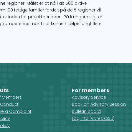
ne regioner. Målet er at nå i alt 500 aktive
 100 fattige familier fordelt på de 5 regioner vil
ter inden for projektperioden. På længere sigt er
g kompetencer nok til at kunne hjælpe langt flere
uts
For members
ff Members
Advisory Service
 Conduct
Book an Advisory Session
ile a Complaint
Bulletin Board
olicy
Log into 'Vores CISU'
olicy