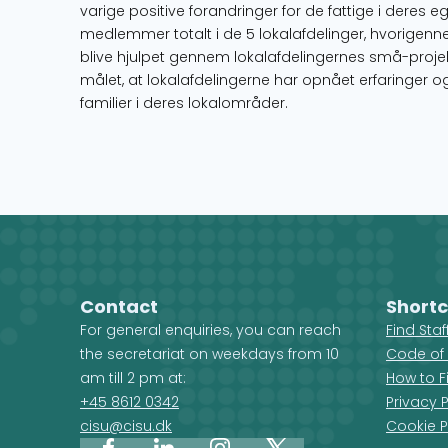
varige positive forandringer for de fattige i deres eg
medlemmer totalt i de 5 lokalafdelinger, hvorigennem
blive hjulpet gennem lokalafdelingernes små-projek
målet, at lokalafdelingerne har opnået erfaringer o
familier i deres lokalområder.
Contact
Shortc
For general enquiries, you can reach
Find Sta
the secretariat on weekdays from 10
Code of
am till 2 pm at:
How to F
+45 8612 0342
Privacy P
cisu@cisu.dk
Cookie P