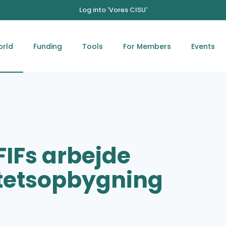
Log into 'Vores CISU'
orld
Funding
Tools
For Members
Events
FIFs arbejde
tetsopbygning