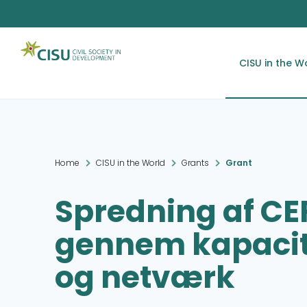
CISU in the W
Home
CISU in the World
Grants
Grant
Spredning af CE
gennem kapaci
og netværk