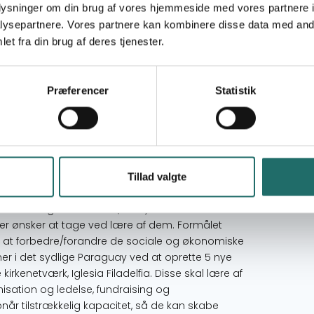
oplysninger om din brug af vores hjemmeside med vores partnere i
re de sociale og økonomiske vilkår blandt den
ysepartnere. Vores partnere kan kombinere disse data med andr
et fra din brug af deres tjenester.
delinger af CEFIF fordelt på 5 regioner i Syd
Præferencer
Statistik
værk
øn Sekundær: 100 fattige familier har modtaget
Tillad valgte
on Integral Filadelfia (CEFIF) er nu blevet kendt
ner ønsker at tage ved lære af dem. Formålet
or at forbedre/forandre de sociale og økonomiske
ioner i det sydlige Paraguay ved at oprette 5 nye
 kirkenetværk, Iglesia Filadelfia. Disse skal lære af
nisation og ledelse, fundraising og
pnår tilstrækkelig kapacitet, så de kan skabe