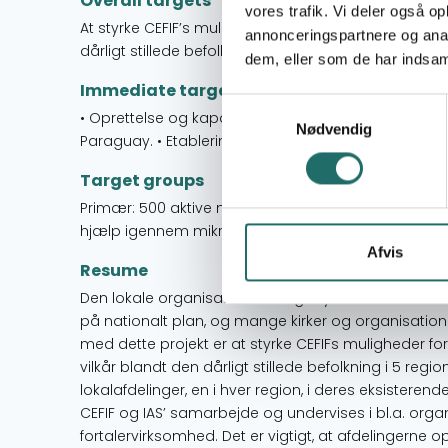
Overall targets
vores trafik. Vi deler også 
At styrke CEFIF’s muligheder for at forbedre/forand
annonceringspartnere og anal
dårligt stillede befolkning i 5 regioner i Paraguay
dem, eller som de har indsaml
Immediate targets
Samtykkevalg
• Oprettelse og kapacitetsopbygning af 5 nye lokalaf
Nødvendig
Paraguay. • Etablering af CEFIFs nye struktur og net
Target groups
Primær: 500 aktive medlemmer ligeligt fordelt på k
hjælp igennem mikro-projekter
Afvis
Resume
Den lokale organisation i Paraguay Centro de Formati
på nationalt plan, og mange kirker og organisatio
med dette projekt er at styrke CEFIFs muligheder f
vilkår blandt den dårligt stillede befolkning i 5 reg
lokalafdelinger, en i hver region, i deres eksisterende
CEFIF og IAS’ samarbejde og undervises i bl.a. orga
fortalervirksomhed. Det er vigtigt, at afdelingerne o