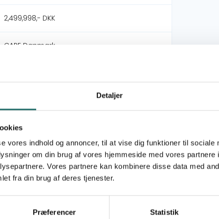
2,499,998,- DKK
CARE Danmark
Resource Integration Centre (RIC)
Detaljer
DERF - Nødhjælpspuljen
Myanmar Refugee Crisis Bangladesh
ookies
(Modality 2)
se vores indhold og annoncer, til at vise dig funktioner til sociale
oplysninger om din brug af vores hjemmeside med vores partnere i
Goal 3: Good Health and Well-being
ysepartnere. Vores partnere kan kombinere disse data med andr
Goal 6: Clean Water and Sanitation
et fra din brug af deres tjenester.
Bangladesh
Præferencer
Statistik