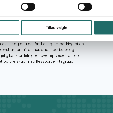
ra Myanmar ankommet til Cox Basar området i
0.000 tidligere flygtninge. De nyankomne
meget udsat situation, uden basale ejendele og
Tillad valgte
verbefolkede, med dårlig sanitære forhold og stor
n overordnede ledelse af lejrene, herunder sikring
ste stier og affaldshåndtering. Forbedring af de
nstruktion af latriner, bade faciliteter og
gelig kønsfordeling, en overrepræsentation af
i et partnerskab med Ressource Integration