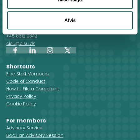
Contact
Afvis
For general enquiries, you can reach the secretariat on
weekdays from 10 am till 2 pm at:
+45 8612 0342
cisu@cisu.dk
Facebook
LinkedIn
Instagram
X
Shortcuts
Find Staff Members
Code of Conduct
How to File a Complaint
Privacy Policy
Cookie Policy
For members
Advisory Service
Book an Advisory Session