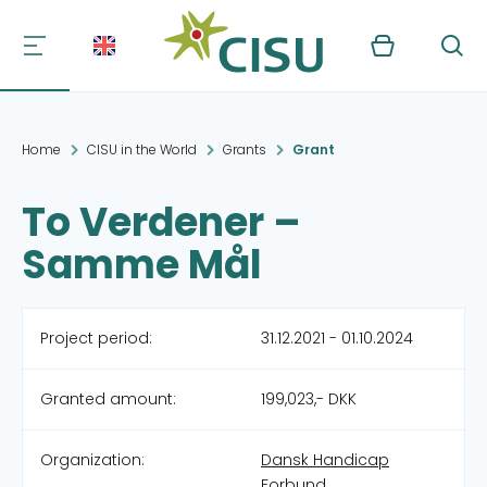
Kurv
Søg
Home
CISU in the World
Grants
Grant
To Verdener –
Samme Mål
Project period:
31.12.2021 - 01.10.2024
Granted amount:
199,023,- DKK
Organization:
Dansk Handicap
Forbund