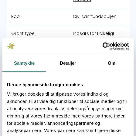
Pool:
Civilsamfundspuljen
Grant type:
Indsats for Folkeligt
Engagement (under
200.000 kr.)
Samtykke
Detaljer
Om
World goals:
Goal 10: Reduced
Inequalities
Goal 16: Peace, Justice
Denne hjemmeside bruger cookies
and Strong Institutions
Goal 17: Partnerships for
Vi bruger cookies til at tilpasse vores indhold og
the Goals
annoncer, til at vise dig funktioner til sociale medier og til
at analysere vores trafik. Vi deler også oplysninger om
Efforts take place in:
Denmark
din brug af vores hjemmeside med vores partnere inden
Rwanda
for sociale medier, annonceringspartnere og
analysepartnere. Vores partnere kan kombinere disse