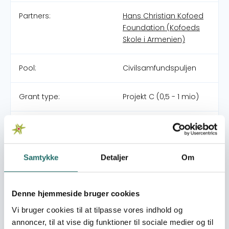
Partners:
Hans Christian Kofoed
Foundation (Kofoeds
Skole i Armenien)
Pool:
Civilsamfundspuljen
Grant type:
Projekt C (0,5 - 1 mio)
Efforts take place in:
Armenia
Overall targets
Samtykke
Detaljer
Om
Fremme social integration af socialt udstødte gennem
en helhedsorienteret hjælp til selvhjælp indsats
Denne hjemmeside bruger cookies
Immediate targets
Vi bruger cookies til at tilpasse vores indhold og
Opbygge institutionskapacitet og rehabiliterende tilbud
annoncer, til at vise dig funktioner til sociale medier og til
til socialt udstødte i Armenien