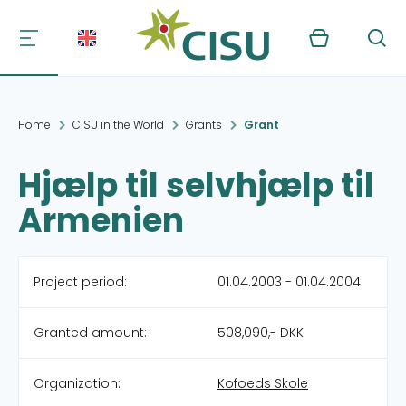
Kurv
Søg
Home
CISU in the World
Grants
Grant
Hjælp til selvhjælp til
Armenien
Project period:
01.04.2003 - 01.04.2004
Granted amount:
508,090,- DKK
Organization:
Kofoeds Skole