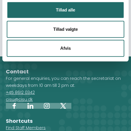
til at kunne videreføre og udvikle Skolens pædagogiske
model for socialt arbejde samt påvirke og inspirere den
Tillad alle
socialpolitiske tænkning i Armenien og styrke den civile
sektor i landets sociale udvikling. Der er søgt midler til
etablering af et herberg for 20 hjemløse og etablering af
Tillad valgte
et køkken og et cafeteria.
Afvis
Contact
For general enquiries, you can reach the secretariat on
weekdays from 10 am till 2 pm at:
+45 8612 0342
cisu@cisu.dk
Facebook
LinkedIn
Instagram
X
Shortcuts
Find Staff Members