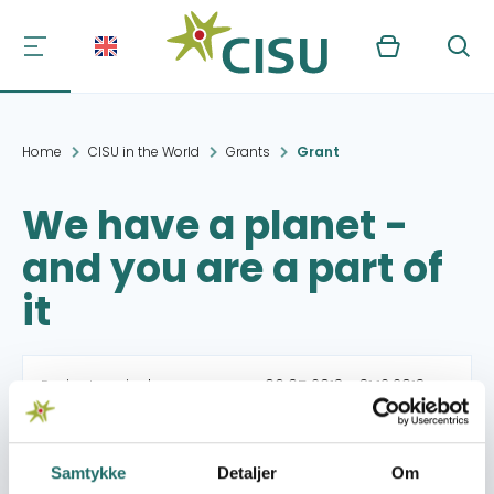
Kurv
Søg
Home
CISU in the World
Grants
Grant
We have a planet -
and you are a part of
it
Project period:
06.05.2013 - 31.12.2013
Granted amount:
12,500,- DKK
Samtykke
Detaljer
Om