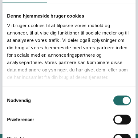
Organization:
VedvarendeEnergi
Denne hjemmeside bruger cookies
Pool:
Oplysningspuljen
Vi bruger cookies til at tilpasse vores indhold og
annoncer, til at vise dig funktioner til sociale medier og til
Grant type:
Oplysningsaktivitet
at analysere vores trafik. Vi deler også oplysninger om
din brug af vores hjemmeside med vores partnere inden
for sociale medier, annonceringspartnere og
Efforts take place in:
Denmark
analysepartnere. Vores partnere kan kombinere disse
data med andre oplysninger, du har givet dem, eller som
Resume
de har indsamlet fra din brug af deres tjenester.
Aktiviter på Folkemødet på Bornholm og til Roskilde
Festival i deres Dream City. I et bæredygtigt miljø skabt
Samtykkevalg
af pap inviterer foreningen til snak om bæredygtighed.
Nødvendig
Klimapolitik og hverdagsråd til at leve mere
bæredygtigt.
Præferencer