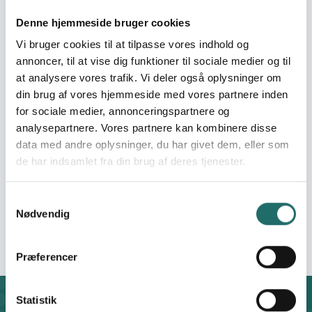
Organization:
Maternity Foundation
Denne hjemmeside bruger cookies
Vi bruger cookies til at tilpasse vores indhold og
Partners:
Swaziland Single
annoncer, til at vise dig funktioner til sociale medier og til
Mothers Organization
at analysere vores trafik. Vi deler også oplysninger om
(SWASMO)
din brug af vores hjemmeside med vores partnere inden
for sociale medier, annonceringspartnere og
Pool:
Civilsamfundspuljen
analysepartnere. Vores partnere kan kombinere disse
data med andre oplysninger, du har givet dem, eller som
Grant type:
Afsluttende
de har indsamlet fra din brug af deres tjenester.
projektformulering
Samtykkevalg
Efforts take place in:
Eswatini
Nødvendig
Præferencer
Statistik
Contact