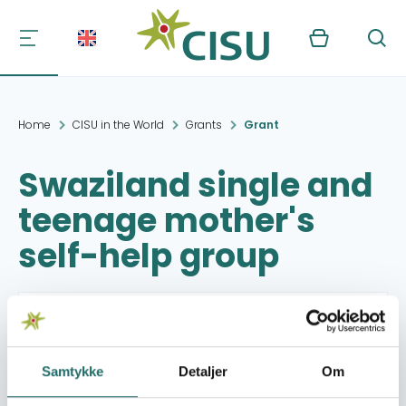
Kurv
Søg
Home
CISU in the World
Grants
Grant
Swaziland single and
teenage mother's
self-help group
Project period:
21.11.2011 - 28.11.2011
Granted amount:
50,823,- DKK
Samtykke
Detaljer
Om