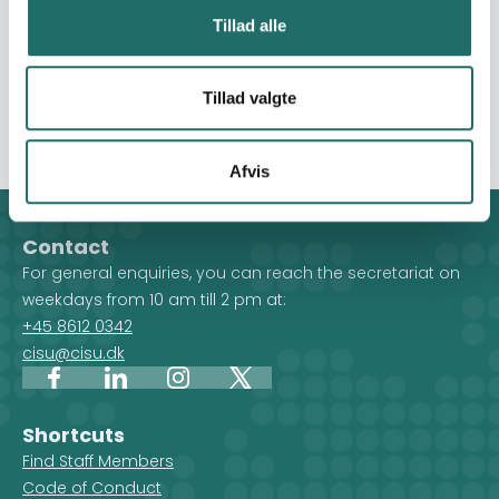
landbrugsrådgivning. På længere sigt forventes
Tillad alle
deltagerne i Gono Kendra Projektet gennem egen
organisation at kunne få indflydelse på beslutningerne
på græsrodsniveau og i det lokale valgte råd, Union
Tillad valgte
Parishad, og dermed få forbedre levevilkår.
Afvis
Contact
For general enquiries, you can reach the secretariat on
weekdays from 10 am till 2 pm at:
+45 8612 0342
cisu@cisu.dk
Facebook
LinkedIn
Instagram
X
Shortcuts
Find Staff Members
Code of Conduct