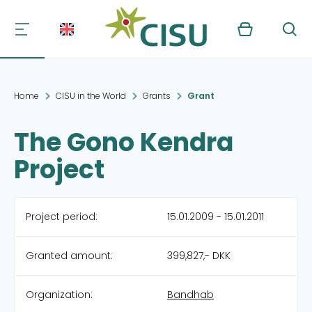
Kurv
Søg
Home
CISU in the World
Grants
Grant
The Gono Kendra
Project
Project period:
15.01.2009 - 15.01.2011
Granted amount:
399,827,- DKK
Organization:
Bandhab