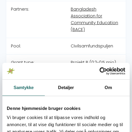
Partners:
Bangladesh
Association for
Community Education
(BACE)
Pool:
Civilsamfundspuljen
Grant type:
Projekt B (0,2-0,5 mio)
Efforts take place in:
Bangladesh
Samtykke
Detaljer
Om
Overall targets
Landsbybeboerne har opnået ny viden, færdigheder og
Denne hjemmeside bruger cookies
kompetencer til tage fælles beslutninger for at sikre
Vi bruger cookies til at tilpasse vores indhold og
bedre levevilkår for den lokale befolkning
annoncer, til at vise dig funktioner til sociale medier og til
Immediate targets
at analysere vores trafik. Vi deler også oplysninger om