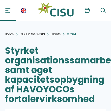
Kurv
Søg
Home
CISU in the World
Grants
Grant
Styrket
organisationssamarbe
samt øget
kapacitetsopbygning
af HAVOYOCOs
fortalervirksomhed