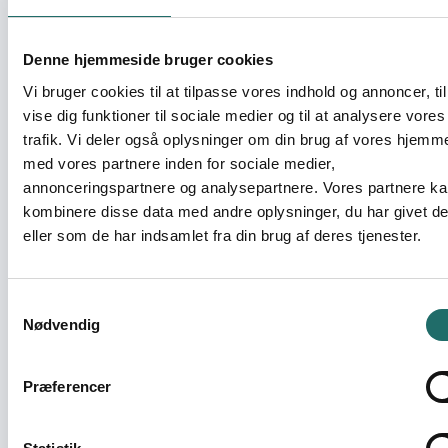
Formålet med nærværende projekt, med fokus på
partnerskabsaktiviteter, er at styrke og konsolidere
samarbejdet med vores sydpartner HAVOYOCO samt
Denne hjemmeside bruger cookies
bidrage til udviklingen af nye projekter og aktiviteter.
Vi bruger cookies til at tilpasse vores indhold og annoncer, til
Partnerskabsprojektet fokuserer på følgende konkrete
vise dig funktioner til sociale medier og til at analysere vores
målsætninger for at opfylde ovenstående formål:1) SDO
trafik. Vi deler også oplysninger om din brug af vores hjemm
og HAVOYOCO har via projektet styrket deres
med vores partnere inden for sociale medier,
handlingskapacitet til at kunne analysere den lokale
annonceringspartnere og analysepartnere. Vores partnere k
kontekst i Somaliland samt identificere og ikke mindst
kombinere disse data med andre oplysninger, du har givet d
prioritere fremtidige indsatsområder og projekter, der
eller som de har indsamlet fra din brug af deres tjenester.
bidrager til civilsamfundets aktive deltagelse og
involvering i den demokratiske udvikling af Somaliland. 2)
HAVOYOCO har via kapacitetsopbygningsaktiviteter
Samtykkevalg
styrket sin interne struktur og demokratiske opbygning
Nødvendig
samt øget sin position som civilsamfundsorganisation i
forhold til målgrupper og samarbejdspartnere. Dette
opnås via øget fokus på god organisationspraksis,
Præferencer
styrket revision samt udvikling af effektive strategier og
handlingsplaner. 3) HAVOYOCO har øget sit samarbejde
med andre organisationer – nationale og internationale