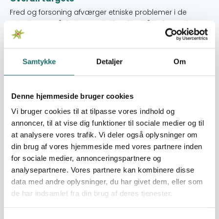
Fred og forsoning afværger etniske problemer i de
udvalgte områder i Central Rift Valley både før, under og
efter valget
Immediate targets
Samtykke
Detaljer
Om
1. Før valget - forebyggelse: Medlemmer af forskellige
fredsgrupper bestående af lokale myndigheder, kvinder,
børn og unge arbejder ved udgangen af marts 2013
Denne hjemmeside bruger cookies
som fredsmæglere og initiativtagere til dialog for
Vi bruger cookies til at tilpasse vores indhold og
bæredygtig fred og social sameksistens 2. Under valget
– agtpågivenhed: Lokale samfund arbejder sammen
annoncer, til at vise dig funktioner til sociale medier og til
ved udgangen af marts 2013 for at respektere og
at analysere vores trafik. Vi deler også oplysninger om
opretholde værdighed, menneskerettigheder og social
din brug af vores hjemmeside med vores partnere inden
retfærdighed 3. Efter valget – reaktionsperiode: De 5 FPFK
for sociale medier, annonceringspartnere og
afdelinger er ved udgangen af marts 2013 i stand til at
analysepartnere. Vores partnere kan kombinere disse
håndtere projektledelse
data med andre oplysninger, du har givet dem, eller som
de har indsamlet fra din brug af deres tjenester.
Target groups
Den primære målgruppe: • Lokale myndigheder og