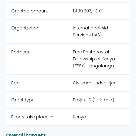
Granted amount:
1,499,993,- DKK
Organization:
International Aid
Services (IAS)
Partners:
Free Pentecostal
Fellowship of Kenya
(FPFK), Langalanga
Pool:
Civilsamfundspuljen
Grant type:
Projekt D (1 - 3 mio)
Efforts take place in:
Kenya
Overall targets