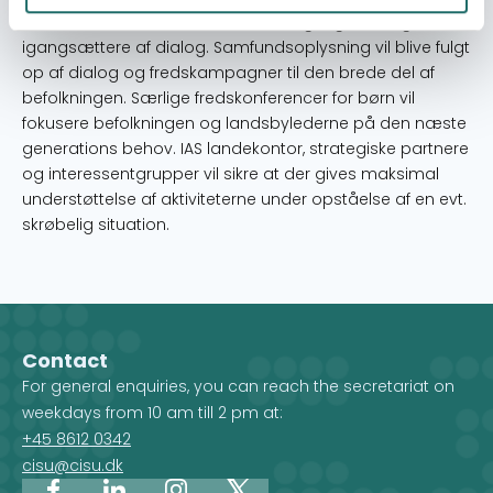
andre (TOT'er) for at være forandringsagenter og
igangsættere af dialog. Samfundsoplysning vil blive fulgt
op af dialog og fredskampagner til den brede del af
befolkningen. Særlige fredskonferencer for børn vil
fokusere befolkningen og landsbylederne på den næste
generations behov. IAS landekontor, strategiske partnere
og interessentgrupper vil sikre at der gives maksimal
understøttelse af aktiviteterne under opståelse af en evt.
skrøbelig situation.
Contact
For general enquiries, you can reach the secretariat on
weekdays from 10 am till 2 pm at:
+45 8612 0342
cisu@cisu.dk