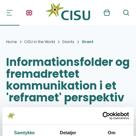
Kurv
Søg
Home
CISU in the World
Grants
Grant
Informationsfolder og
fremadrettet
kommunikation i et
'reframet' perspektiv
Project period:
15.11.2013 - 31.12.2013
Samtykke
Detaljer
Om
Granted amount:
11,035,- DKK