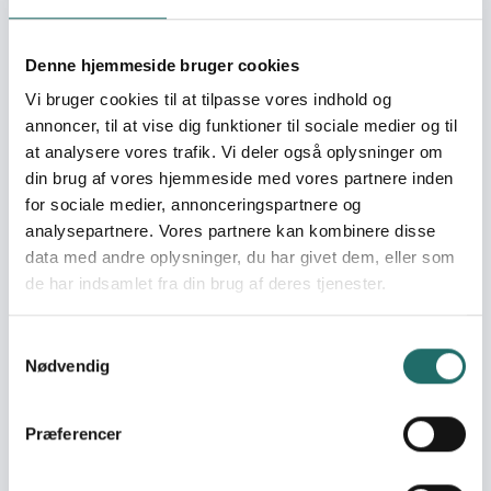
Organization:
Tandsundhed Uden
Denne hjemmeside bruger cookies
Grænser
Vi bruger cookies til at tilpasse vores indhold og
annoncer, til at vise dig funktioner til sociale medier og til
Pool:
Oplysningspuljen
at analysere vores trafik. Vi deler også oplysninger om
din brug af vores hjemmeside med vores partnere inden
Grant type:
Oplysningsaktivitet
for sociale medier, annonceringspartnere og
analysepartnere. Vores partnere kan kombinere disse
data med andre oplysninger, du har givet dem, eller som
Efforts take place in:
Denmark
de har indsamlet fra din brug af deres tjenester.
Resume
Samtykkevalg
En ny folder med andre billeder, flere citater fra
Nødvendig
målgruppen i Syd - både i en dansk og en engelsk
version.
Præferencer