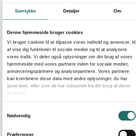
Granted amount:
21,809,- DKK
Samtykke
Detaljer
Om
Organization:
Mission Afrika
Denne hjemmeside bruger cookies
Vi bruger cookies til at tilpasse vores indhold og annoncer, til
Pool:
Oplysningspuljen
at vise dig funktioner til sociale medier og til at analysere
vores trafik. Vi deler også oplysninger om din brug af vores
Grant type:
Oplysningsaktivitet
hjemmeside med vores partnere inden for sociale medier,
annonceringspartnere og analysepartnere. Vores partnere
kan kombinere disse data med andre oplysninger, du har
Efforts take place in:
Denmark
givet dem, eller som de har indsamlet fra din brug af deres
tjenester.
Resume
Kortfilm produceret i Nigeria, samt informationsmateriale,
Samtykkevalg
der giver mulighed for at diskutere filmen. Sætter et
Nødvendig
personligt ansigt på 2015-målene.
Præferencer