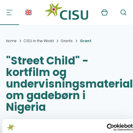
Kurv
Søg
Home
CISU in the World
Grants
Grant
"Street Child" -
kortfilm og
undervisningsmateria
om gadebørn i
Nigeria
Project period:
23.03.2012 - 31.12.2012