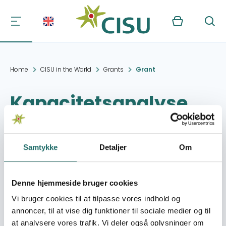
Kurv
Søg
Home
CISU in the World
Grants
Grant
Kapacitetsanalyse
Project period:
15.12.2014 - 15.12.2014
Samtykke
Detaljer
Om
Granted amount:
100,000,- DKK
Denne hjemmeside bruger cookies
Organization:
BØRNEfonden
Vi bruger cookies til at tilpasse vores indhold og
(deaktiveret)
annoncer, til at vise dig funktioner til sociale medier og til
at analysere vores trafik. Vi deler også oplysninger om