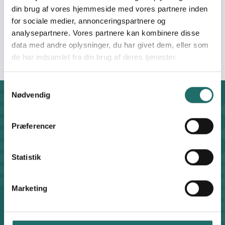
Pool:
Civilsamfundspuljen
din brug af vores hjemmeside med vores partnere inden
for sociale medier, annonceringspartnere og
analysepartnere. Vores partnere kan kombinere disse
Grant type:
Kapacitetsanalyse
data med andre oplysninger, du har givet dem, eller som
de har indsamlet fra din brug af deres tjenester.
Samtykkevalg
Nødvendig
Contact
For general enquiries, you can reach the secretariat on
Præferencer
weekdays from 10 am till 2 pm at:
+45 8612 0342
cisu@cisu.dk
Statistik
Facebook
LinkedIn
Instagram
X
Marketing
Shortcuts
Find Staff Members
Code of Conduct