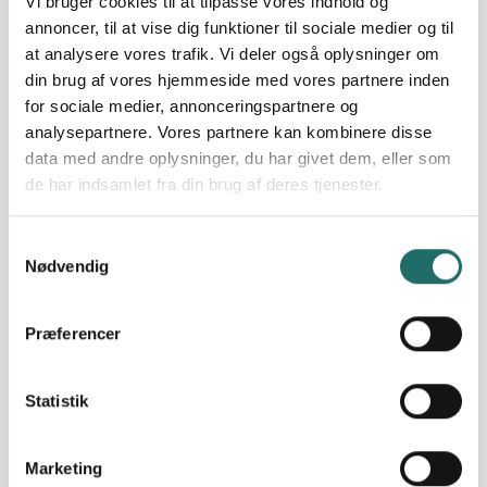
Vi bruger cookies til at tilpasse vores indhold og
Goal 16: Peace, Justice
annoncer, til at vise dig funktioner til sociale medier og til
and Strong Institutions
at analysere vores trafik. Vi deler også oplysninger om
Goal 17: Partnerships for
din brug af vores hjemmeside med vores partnere inden
the Goals
for sociale medier, annonceringspartnere og
analysepartnere. Vores partnere kan kombinere disse
Efforts take place in:
Uganda
data med andre oplysninger, du har givet dem, eller som
de har indsamlet fra din brug af deres tjenester.
Resume
Samtykkevalg
Målet er at 3 guldgraversamfund i Uganda skal være
Nødvendig
stoppet med at bruge kviksølv i 2025. Fattige
guldgravere er den største kilde til den globale
kviksølvforurening. I 10 år har Diálogos samarbejdet med
Præferencer
lokale partnere og myndigheder om at udbrede en
kviksølvfri metode til guldudvinding. Guldgraversamfund
Statistik
i Filippinerne og Mozambique er i dag kviksølvfri efter
miner-to-miner træning og civilsamfundsindsatser.
Resultaterne er dokumenteret i videnskabelige artikler.
Marketing
Free Your Mine 2025 er et tre-årigt projekt med træning