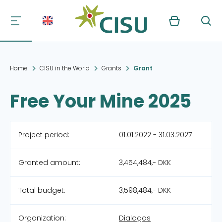
Kurv
Søg
Home
CISU in the World
Grants
Grant
Free Your Mine 2025
Project period:
01.01.2022 - 31.03.2027
Granted amount:
3,454,484,- DKK
Total budget:
3,598,484,- DKK
Organization:
Dialogos