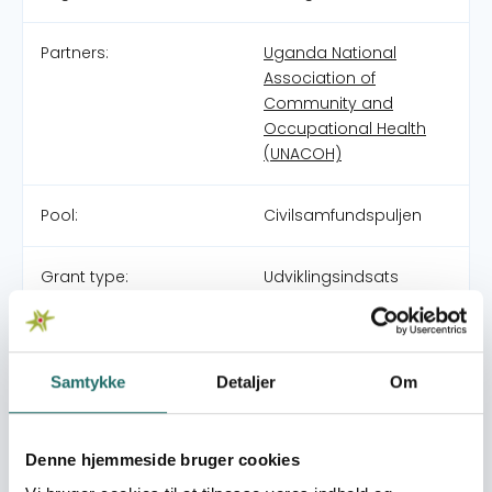
Partners:
Uganda National
Association of
Community and
Occupational Health
(UNACOH)
Pool:
Civilsamfundspuljen
Grant type:
Udviklingsindsats
World goals:
Goal 3: Good Health
and Well-being
Samtykke
Detaljer
Om
Goal 8: Decent Work
and Economic Growth
Goal 12: Responsible
Denne hjemmeside bruger cookies
Consumption and
Production